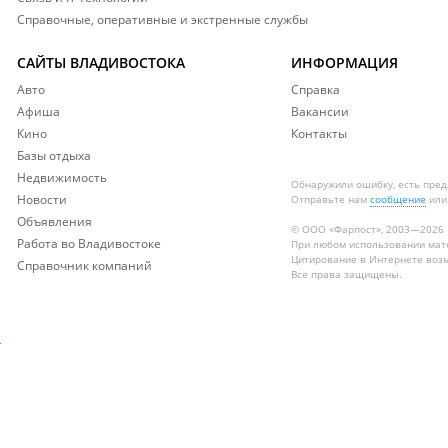
Справочные, оперативные и экстренные службы
САЙТЫ ВЛАДИВОСТОКА
ИНФОРМАЦИЯ
Авто
Справка
Афиша
Вакансии
Кино
Контакты
Базы отдыха
Недвижимость
Обнаружили ошибку, есть пре
Новости
Отправьте нам
сообщение
или
Объявления
© ООО «Фарпост», 2003—2026
Работа во Владивостоке
При любом использовании ма
Цитирование в Интернете возм
Справочник компаний
Все права защищены.