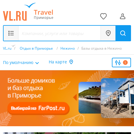
VL.ru
/
Отдых в Приморье
/
Нежино
/
Базы отдыха в Нежино
На карте
По умолчанию
1