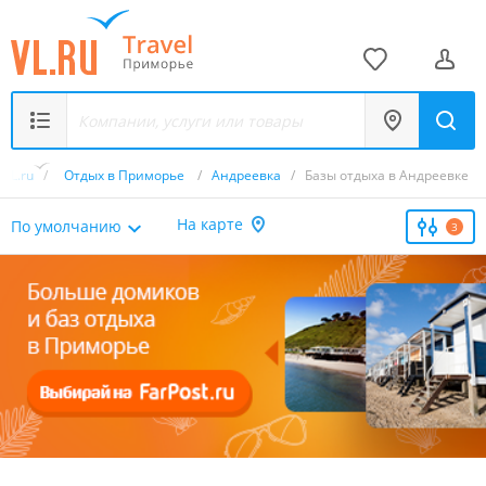
VL.ru
/
Отдых в Приморье
/
Андреевка
/
Базы отдыха в Андреевке
На карте
По умолчанию
3