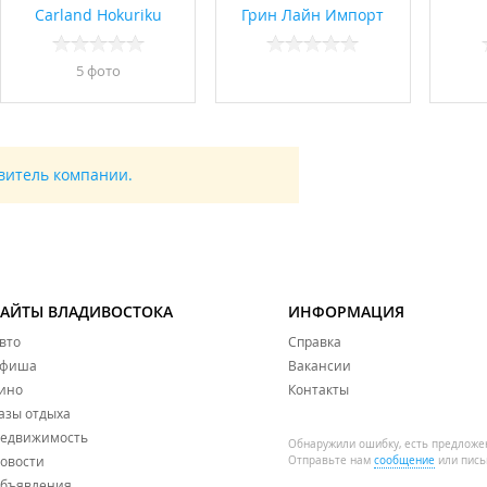
Carland Hokuriku
Грин Лайн Импорт
5 фото
авитель компании.
САЙТЫ ВЛАДИВОСТОКА
ИНФОРМАЦИЯ
вто
Справка
фиша
Вакансии
ино
Контакты
азы отдыха
едвижимость
Обнаружили ошибку, есть предложе
овости
Отправьте нам
сообщение
или пись
бъявления