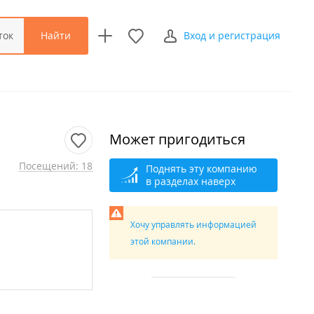
Найти
ток
Вход и регистрация
Может пригодиться
Посещений: 18
Поднять эту компанию
в разделах наверх
Хочу управлять информацией
этой компании.