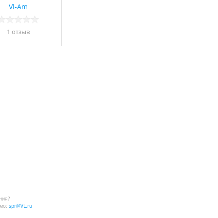
Vl-Am
1 отзыв
ния?
мо:
spr@VL.ru