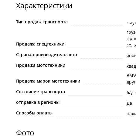
Характеристики
Тип продаж транспорта
с ау
гру
фро
Продажа спецтехники
сель
Страна-производитель авто
япо
Продажа мототехники
квад
BM
Продажа марок мототехники
дру
Состояние транспорта
б/у
отправка в регионы
Да
Способы оплаты
нал
Фото