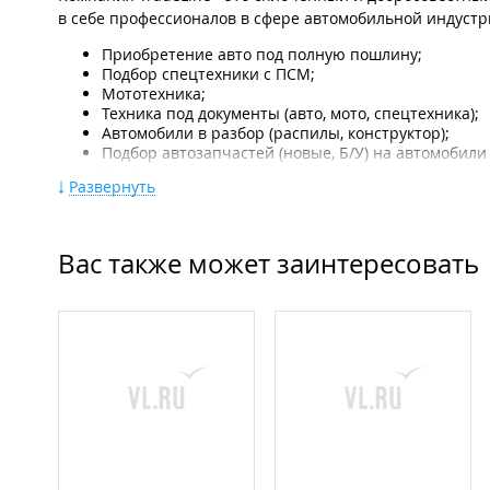
в себе профессионалов в сфере автомобильной индуст
Приобретение авто под полную пошлину;
Подбор спецтехники с ПСМ;
Мототехника;
Техника под документы (авто, мото, спецтехника);
Автомобили в разбор (распилы, конструктор);
Подбор автозапчастей (новые, Б/У) на автомобили
Trade In.
Развернуть
Преимущества компании:
Прозрачность сделки;
Вас также может заинтересовать
Ответственные сотрудники;
Индивидуальный подход к каждому клиенту;
Высокий уровень обслуживания;
Широкий комплекс услуг​.
Также осуществляется поиск документов на интересую