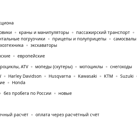
кциона
зовики
краны и манипуляторы
пассажирский транспорт
нтальные погрузчики
прицепы и полуприцепы
самосвалы
хозтехника
экскаваторы
нские
европейские
роциклы, ATV
мопеды (скутеры)
мотоциклы
снегоходы
W
Harley Davidson
Husqvarna
Kawasaki
KTM
Suzuki
гие
Honda
без пробега по России
новые
ичный расчёт
оплата через расчётный счёт