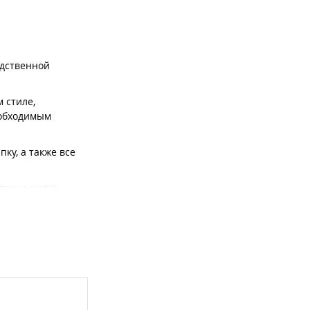
едственной
 стиле,
еобходимым
ку, а также все
также могут
мплексов,