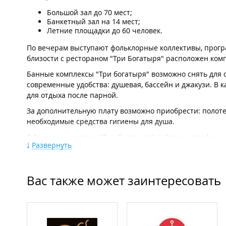
Большой зал до 70 мест;
Банкетный зал на 14 мест;
Летние площадки до 60 человек.
По вечерам выступают фольклорные коллективы, прогр
близости с рестораном "Три Богатыря" расположен комп
Банные комплексы "Три богатыря" возможно снять для 
современные удобства: душевая, бассейн и джакузи. В 
для отдыха после парной.
За дополнительную плату возможно приобрести: полоте
необходимые средства гигиены для душа.
В банном комплексе "Три Богатыря" работают професс
Развернуть
сделать венечный массаж или медово-солевой скраб.
На территории каждого банного комплекса есть беседк
вместимостью на 4, 8, 10 и 15 человек. Оплата фиксиров
Вас также может заинтересовать
Баня:
Печки-каменки на дровах;
Стоимость аренды бани на час варьируется от 1200