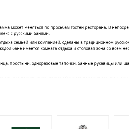
амма может меняться по просьбам гостей ресторана. В непоср
лекс с русскими банями.
отдыха семьей или компанией, сделаны в традиционном русском
каждой бане имеется комната отдыха и столовая зона со всем н
нца, простыни, одноразовые тапочки, банные рукавицы или шап
иональные парильщики. Кроме обычного парения веником, они 
и и террасы с мангальными зонами. Представлено 14 банных ко
анная почасовая, не зависит от количества гостей.
 руб. до 3700 руб. рублей и зависит от комплекса.