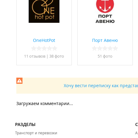
Работает просторная охраняемая парковка.
ООО "Три богатыря".
OneHotPot
Порт Авеню
11 отзывов
|
38 фото
51 фото
Хочу вести переписку как предст
Загружаем комментарии...
РАЗДЕЛЫ
Транспорт и перевозки
А