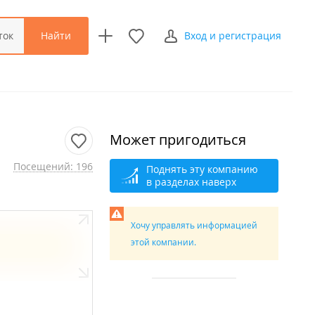
Найти
ток
Вход и регистрация
Может пригодиться
Посещений: 196
Поднять эту компанию
в разделах наверх
Хочу управлять информацией
этой компании.