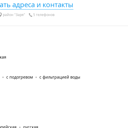
ать адреса и контакты
район "Заря"
5 телефонов
кая
с подогревом
с фильтрацией воды
опейская
русская