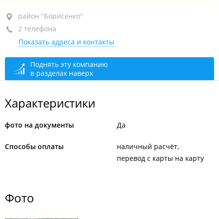
район "Борисенко", ул. Героев Хасана, 4
район "Борисенко"
2 телефона
1-й этаж
Показать адреса и контакты
+7 (423) 266-03-08
+7 902 480-03-08
Поднять эту компанию
в разделах наверх
сегодня закрыто
Характеристики
фото на документы
Да
Способы оплаты
наличный расчёт
перевод с карты на карту
Фото