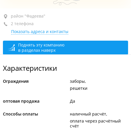
район "Фадеева", ул. Воропаева, 9
район "Фадеева"
2 телефона
2-й этаж, оф. 2.13
Показать адреса и контакты
+7 (423) 263-53-36
+7 962 333-53-36
Поднять эту компанию
в разделах наверх
сегодня закрыто
Характеристики
Ограждения
заборы
решетки
оптовая продажа
Да
Способы оплаты
наличный расчёт
оплата через расчётный
счёт