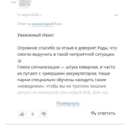
31 марта 2026 г.
Ответ на
комментарий
Ваня
Уважаемый Иван!
Огромное спасибо за отзыв и доверие! Рады, что
смогли выручить в такой неприятной ситуации.
🤝
Глюки сигнализации — штука коварная, и часто
их путают с «умершим» аккумулятором. Наши
парни специально обучены находить такие
«невидимки», чтобы вы не тратили лишние
деньги на эвакуатор или новый АКБ. Для нас
главное — результат и то, что вы уехали своим
Развернуть
ходом.
Удачи на дорогах, и пусть техника больше не
ответить
0
подводит! Если что — Tube-City всегда на связи в
приложении 📲»