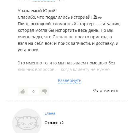
Уважаемый Юрий!
Спасибо, что поделились историей! 🏖️🚗
Пляж, выходной, сломанный стартер — ситуация,
которая могла бы испортить весь день. Но мы
очень рады, что Степан не просто приехал, а
взял на себя всё: и поиск запчасти, и доставку, и
установку.
Это именно то, что мы называем помощью без
лишних вопросов — когда клиенту не нужно
никуда ехать, ничего искать и переживать.
Развернуть
Обязательно передадим вашу благодарность
ответить
0
Степану. Такие отзывы доказывают, что наш
подход работает.
Елена
Приятных вам поездок и только солнечных дней
на дороге! ☀️
Отзывов
2