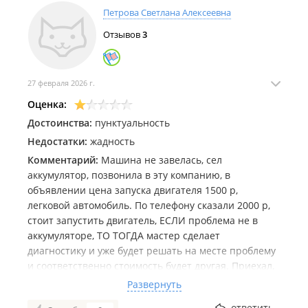
Петрова Светлана Алексеевна
С уважением и заботой, команда TUBE CITY.
Отзывов
3
(TUBE-CITY создаёт онлайн-пространство, где
каждый может получить качественные Авто-
услуги оперативно!)
27 февраля 2026 г.
Так же у нас есть телеграмм канал указан на
Оценка:
шапке профиля (контакты) где тоже можете
Достоинства:
обратиться за помощью!
пунктуальность
Недостатки:
жадность
Комментарий:
Машина не завелась, сел
аккумулятор, позвонила в эту компанию, в
объявлении цена запуска двигателя 1500 р,
легковой автомобиль. По телефону сказали 2000 р,
стоит запустить двигатель, ЕСЛИ проблема не в
аккумуляторе, ТО ТОГДА мастер сделает
диагностику и уже будет решать на месте проблему
и соответственно стоимость будет другая. Приехал,
открыл капот я даже понять не успела он сразу стал
Развернуть
делать диагностику,, к его сожалению все оказалось
ответить