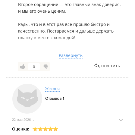
Второе обращение — это главный знак доверия,
и мы его очень ценим.
Рады, что и в этот раз всё прошло быстро и
качественно. Постараемся и дальше держать
планку в месте с командой!
Всего самого доброго вам и вашему автомобилю
Развернуть
😊
ответить
0
(Мы создаём онлайн-пространство, где каждый
может получить качественные автоуслуги
максимально оперативно).
Жеконя
Чтобы профессиональная помощь всегда была
Отзывов
1
под рукой, рекомендуем установить наше
приложение: www.rustore.ru.
22 мая 2026 г.
Всегда готовы выручить на дороге!
Оценка: