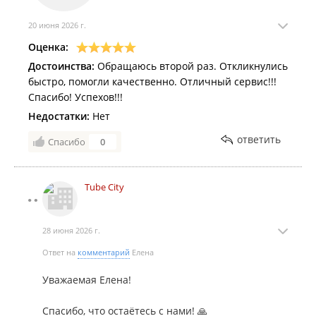
(Мы создаём онлайн-пространство, где каждый
может получить качественные автоуслуги
20 июня 2026 г.
максимально оперативно).
Оценка:
Достоинства:
Чтобы профессиональная помощь всегда была
Обращаюсь второй раз. Откликнулись
быстро, помогли качественно. Отличный сервис!!!
под рукой, рекомендуем установить наше
Спасибо! Успехов!!!
приложение: www.rustore.ru.
Недостатки:
Нет
Всегда готовы выручить на дороге!
ответить
Спасибо
0
Tube City
28 июня 2026 г.
Ответ на
комментарий
Елена
Уважаемая Елена!
Спасибо, что остаётесь с нами! 🙏