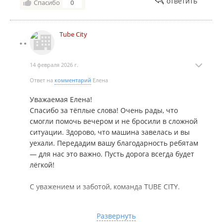
ответить
Спасибо
0
Tube City
14 февраля 2026 г.
Ответ на
комментарий
Елена
Уважаемая Елена!
Спасибо за тёплые слова! Очень рады, что
смогли помочь вечером и не бросили в сложной
ситуации. Здорово, что машина завелась и вы
уехали. Передадим вашу благодарность ребятам
— для нас это важно. Пусть дорога всегда будет
лёгкой!
С уважением и заботой, команда TUBE CITY.
(TUBE-CITY создаёт онлайн-пространство, где
Развернуть
каждый может получить качественные Авто-