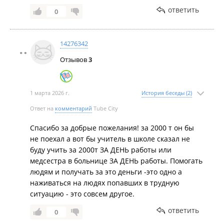
недопустима. Мы приносим вам свои извинения
ответить
0
за испорченные впечатления и потраченные
нервы.
14276342
Вы абсолютно правы, женщина за рулем не
Отзывов
3
повод считать ее легкой добычей или
навязывать лишние услуги. Опыт вождения 30
лет говорит сам за себя, и вы прекрасно знаете,
1 марта 2026 г.
История беседы (2)
что нужно вашей машине, а что нет.
Ответ на
комментарий
Tube City
Мы обязательно проведем разбирательство с
Спасибо за добрые пожелания! за 2000 т он бы
этим сотрудником. Для нас важно, чтобы наши
не поехал а вот бы учитель в школе сказал не
клиенты получали услугу по той цене, о которой
буду учить за 2000т ЗА ДЕНЬ работы или
договаривались изначально, и без сюрпризов на
медсестра в больнице ЗА ДЕНЬ работы. Помогать
месте.
людям и получать за это деньги -это одно а
наживаться на людях попавших в трудную
Спасибо, что написали нам. Обратная связь от
ситуацию - это совсем другое.
таких опытных водителей, как вы, помогает нам
становиться лучше. Надеемся, что в будущем у
ответить
0
вас останутся только положительные