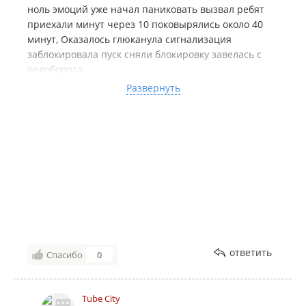
ноль эмоций уже начал паниковать вызвал ребят
приехали минут через 10 поковырялись около 40
минут, Оказалось глюканула сигнализация
заблокировала пуск сняли блокировку завелась с
полоборота.
Уехал своим ходом. Парни чёткие не бросили, хотя
Развернуть
морока не очень прибыльная советую, если тупите
с электрикой🙂 Спасибо за спасение вечера
ответить
Спасибо
0
Tube City