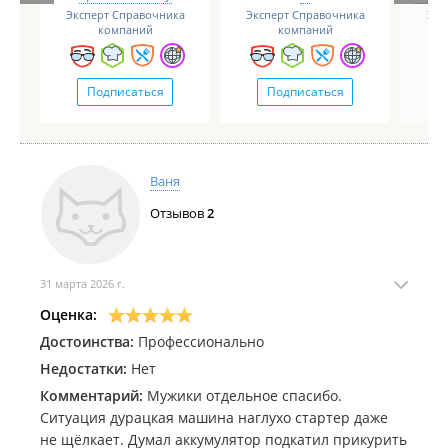
Эксперт Справочника
Эксперт Справочника
Экс
(TUBE-CITY создаёт онлайн-пространство, где
компаний
компаний
каждый может получить качественные Авто-
услуги оперативно!)
Так же у нас есть телеграмм канал указан на
Подписаться
Подписаться
шапке профиля (контакты) где тоже можете
обратиться за помощью!
Ваня
Отзывов
2
31 марта 2026 г.
Оценка:
Достоинства:
Профессионально
Недостатки:
Нет
Комментарий:
Мужики отдельное спасибо.
Ситуация дурацкая машина наглухо стартер даже
не щёлкает. Думал аккумулятор подкатил прикурить