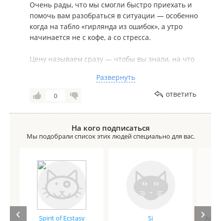
Очень рады, что мы смогли быстро приехать и
помочь вам разобраться в ситуации — особенно
когда на табло «гирлянда из ошибок», а утро
начинается не с кофе, а со стресса.
Цену называем сразу — чтобы вы знали, на что
рассчитывать, без сюрпризов. Наш мастер не
Развернуть
только решил проблему (диагностика показала,
что дело в аккумуляторе), но и ответил на все
ответить
0
ваши вопросы — для нас важно, чтобы после
нашего визита вы чувствовали себя увереннее
за рулём.
На кого подписаться
Мы подобрали список этих людей специально для вас.
Желаем вашему автомобилю только исправной
работы, а вам — спокойных и безопасных
поездок!
Мы всегда на связи.
С уважением и заботой, команда TUBE CITY.
Spirit of Ecstasy
Si
Анге