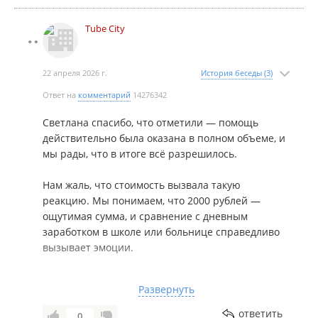
впечатления от нашего сервиса.
Здоровья вам и удачи на дорогах!
Tube City
С уважением и заботой, команда TUBE CITY.
22 апреля 2026 г.
История беседы (3)
(TUBE-CITY создаёт онлайн-пространство, где
Ответ на
комментарий
14276342
каждый может получить качественные Авто-
услуги оперативно!)
Светлана спасибо, что отметили — помощь
Так же у нас есть телеграмм канал указан на
действительно была оказана в полном объеме, и
шапке профиля (контакты) где тоже можете
мы рады, что в итоге всё разрешилось.
обратиться за помощью!
Нам жаль, что стоимость вызвала такую
реакцию. Мы понимаем, что 2000 рублей —
ощутимая сумма, и сравнение с дневным
заработком в школе или больнице справедливо
вызывает эмоции.
Единственное уточнение: срочный выезд
Развернуть
специалиста и оплата за конечный результат (а
не за процесс ожидания) — это другая
ответить
0