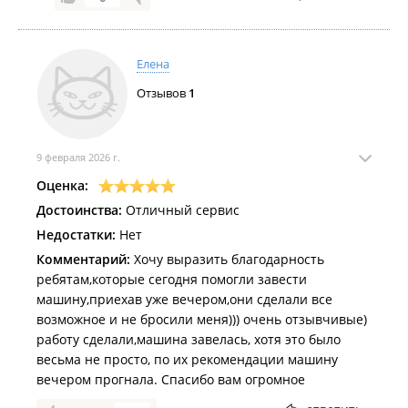
экономика. В ней нет бюджета и штатного
расписания, но есть гарантия, что в трудную
минуту приедет человек и решит вопрос сразу.
Елена
Мы не наживаемся на трудностях, мы на них
Отзывов
1
зарабатываем честным трудом.
Искренне желаем Вам поменьше таких ситуаций,
9 февраля 2026 г.
где требуется наша помощь. Но если что — мы
Оценка:
рядом.
Достоинства:
Отличный сервис
Недостатки:
Нет
Комментарий:
Хочу выразить благодарность
ребятам,которые сегодня помогли завести
машину,приехав уже вечером,они сделали все
возможное и не бросили меня))) очень отзывчивые)
работу сделали,машина завелась, хотя это было
весьма не просто, по их рекомендации машину
вечером прогнала. Спасибо вам огромное