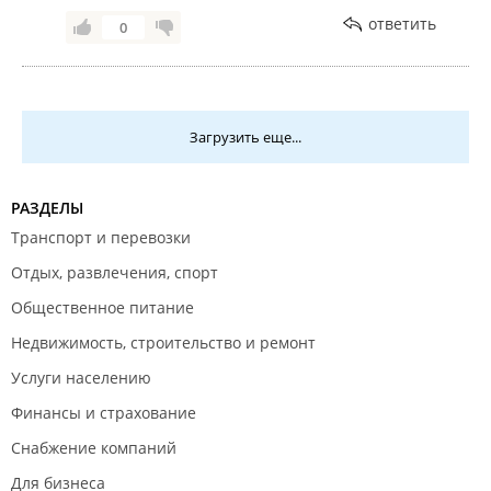
услуги оперативно!)
ответить
0
Так же у нас есть телеграмм канал указан на
шапке профиля (контакты) где тоже можете
обратиться за помощью!
Загрузить еще...
РАЗДЕЛЫ
Транспорт и перевозки
Отдых, развлечения, спорт
Общественное питание
Недвижимость, строительство и ремонт
Услуги населению
Финансы и страхование
Снабжение компаний
Для бизнеса