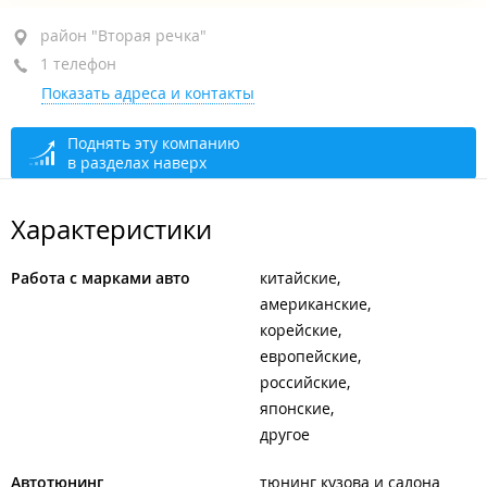
район "Вторая речка", ул. Русская, 19В
район "Вторая речка"
1 телефон
ТЦ "Европейский пассаж"
Показать адреса и контакты
+7 902 079-46-24
сегодня закрыто
Поднять эту компанию
в разделах наверх
Характеристики
Работа с марками авто
китайские
американские
корейские
европейские
российские
японские
другое
Автотюнинг
тюнинг кузова и салона