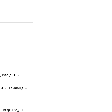
дного дня
ам
Таиланд
 по qr-коду