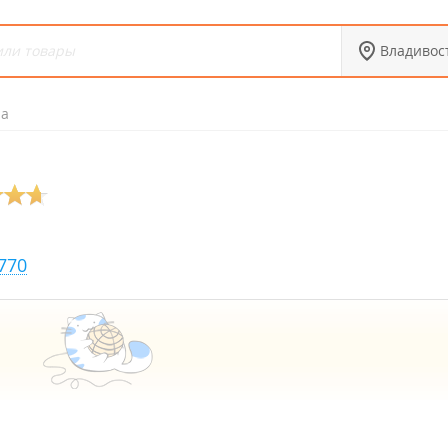
Владивос
ра
770