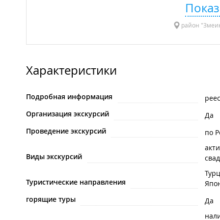
Показ
район "Змеин
Характеристики
Подробная информация
реес
Организация экскурсий
Да
Проведение экскурсий
по Р
акти
Виды экскурсий
сва
Тур
Туристические направления
Япо
горящие туры
Да
нал