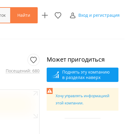
Найти
ток
Вход и регистрация
Может пригодиться
Посещений: 680
Поднять эту компанию
в разделах наверх
Хочу управлять информацией
этой компании.