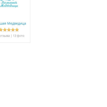
шая Медведица
отзывa
|
13 фото