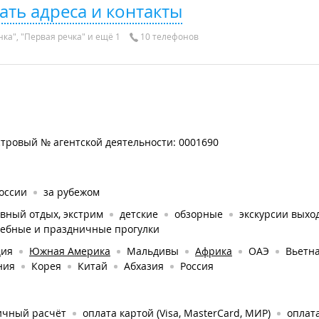
ать адреса и контакты
ка", "Первая речка" и ещё 1
10 телефонов
тровый № агентской деятельности: 0001690
оссии
за рубежом
вный отдых, экстрим
детские
обзорные
экскурсии выхо
дебные и праздничные прогулки
ция
Южная Америка
Мальдивы
Африка
ОАЭ
Вьетн
ния
Корея
Китай
Абхазия
Россия
ичный расчёт
оплата картой (Visa, MasterCard, МИР)
оплата