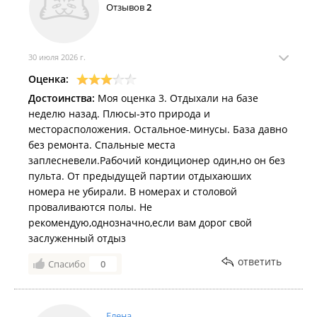
Отзывов
2
до 4 человек);
Морские прогулки и экскурсии на катере (вместимость
до 7 человек).
30 июля 2026 г.
ИП Ан Н. В.
Оценка:
Достоинства:
Моя оценка 3. Отдыхали на базе
неделю назад. Плюсы-это природа и
месторасположения. Остальное-минусы. База давно
без ремонта. Спальные места
заплесневели.Рабочий кондиционер один,но он без
пульта. От предыдущей партии отдыхаюших
номера не убирали. В номерах и столовой
проваливаются полы. Не
рекомендую,однозначно,если вам дорог свой
заслуженный отдыз
ответить
Спасибо
0
Елена