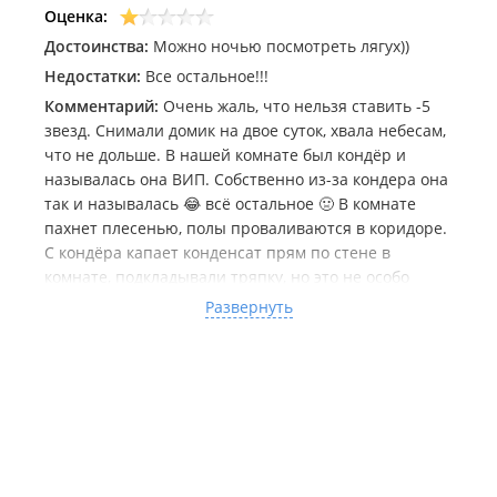
Оценка:
Достоинства:
Можно ночью посмотреть лягух))
Недостатки:
Все остальное!!!
Комментарий:
Очень жаль, что нельзя ставить -5
звезд. Снимали домик на двое суток, хвала небесам,
что не дольше. В нашей комнате был кондёр и
называлась она ВИП. Собственно из-за кондера она
так и называлась 😂 всё остальное 🤢 В комнате
пахнет плесенью, полы проваливаются в коридоре.
С кондёра капает конденсат прям по стене в
комнате, подкладывали тряпку, но это не особо
спасало. Душевая кабина и сама ванная комната
Развернуть
грязные до безобразия 🤮 постельное белье
суперсинтетика, спать невозможно. Когда заехали
стол и стулья были грязные в комнате. У домика
есть зона отдыха и готовки. Все грязное, старое,
валяются везде какие-то тряпки 🤦🏻‍♀️ Ну и вишенка
на этом сладком тортике - это вода! Вода с песком!!
Ты идёшь в душ, чтоб помыться, а выходишь более
грязным 👀 в общем базой видимо никто не