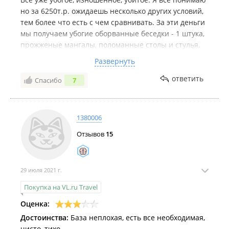
но за 6250т.р. ожидаешь несколько других условий,
тем более что есть с чем сравнивать. За эти деньги
мы получаем убогие оборванные беседки - 1 штука,
прожженые мангалы, поломанные столы и стулья,
порванные качели, грязный бассейн, детская
Развернуть
площадка я её даже площадкой назвать не могу- это
убожество, самодельные, поломанные качели, батут
ответить
Спасибо
7
разваливающийся, песочница заполненная
камнями, уж песка то можно завезти! После
минимального дождика на площадке стоит вода,
1380006
очень сыро. За базой не ухаживают совсем, внаглую
Отзывов
15
собирают деньги с наивных граждан и всё,
пользуйтесь тем, что есть.
29 июля 2021 г.
Покупка на VL.ru Travel
Оценка:
Достоинства:
База неплохая, есть все необходимая,
чисто, тихо