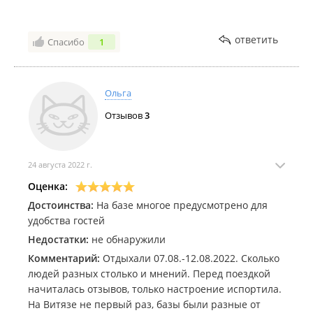
занимается 🤷🏻‍♀️ после жили в Синем море за те же
деньги за сутки. Я вам скажу, что после Нептуна -
ответить
Спасибо
1
это отель 10 🌟
Единственный плюс, можно посмотреть лягух 😄 за
это и ставлю звезду
Ольга
Жаль видео нельзя загрузить, на нём видны все
Отзывов
3
прелести снимаемого жилья 🙄
24 августа 2022 г.
Оценка:
Достоинства:
На базе многое предусмотрено для
удобства гостей
Недостатки:
не обнаружили
Комментарий:
Отдыхали 07.08.-12.08.2022. Сколько
людей разных столько и мнений. Перед поездкой
начиталась отзывов, только настроение испортила.
На Витязе не первый раз, базы были разные от