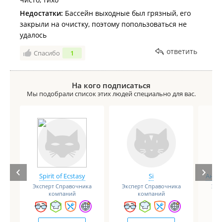
Недостатки:
Бассейн выходные был грязный, его
закрыли на очистку, поэтому попользоваться не
удалось
ответить
Спасибо
1
На кого подписаться
Мы подобрали список этих людей специально для вас.
Spirit of Ecstasy
Si
Анге
Эксперт Справочника
Эксперт Справочника
Экс
компаний
компаний