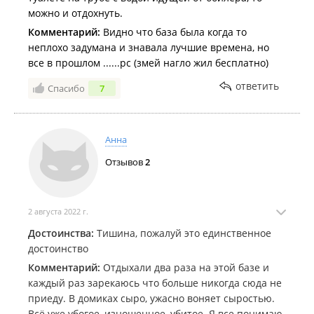
утро чистили. Песок в песочницах естественно
можно и отдохнуть.
морской с камушками, после дождей камни наверху
все. Но малышня там куличики и не лепила, не для
Комментарий:
Видно что база была когда то
этого их родители везли за 200 км! Все с
неплохо задумана и знавала лучшие времена, но
родителями были на батуте да в бассейне
все в прошлом ......рс (змей нагло жил бесплатно)
вечерами. В общем, база нормальная. нам
ответить
Спасибо
7
понравилось, несмотря на то, что пару раз у нас
возникали проблемы, но администратор Татьяна
Александровна их все оперативно решала. При
случае - еще приедем.
Анна
Отзывов
2
2 августа 2022 г.
Достоинства:
Тишина, пожалуй это единственное
достоинство
Комментарий:
Отдыхали два раза на этой базе и
каждый раз зарекаюсь что больше никогда сюда не
приеду. В домиках сыро, ужасно воняет сыростью.
Всё уже убогое, изношенное, убитое. Я все понимаю