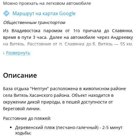
Можно проехать на легковом автомобиле
Маршрут на картах Google
Общественным транспортом
Из Владивостока паромом от 1го причала до Славянки,
время в пути 3 часа. Далее на автомобиле через Андреевку
на Витязь. Расстояние от п. Славянка до б. Витязь — 55 км.
Общее время в пути около 4 часов.
Развернуть
Расписание катеров и паромов
Автобусом № 526 от автовокзала г. Владивосток до
Описание
автовокзала Славянки (в пути 4 часа 30 минут). Далее на
автобусе до Андреевки, оттуда на такси до Витязя. Время в
пути — около 6 часов.
База отдыха "Нептун" расположена в живописном районе
Расписание движения междугородних автобусов от
села Витязь Хасанского района. Объект находится в
автовокзала Владивосток
окружении дикой природы, в пешей доступности от
береговой линии.
Личным автотранспортом:
двигаясь по федеральной трассе
М-60 (Хабаровск-Владивосток) поворачиваете в деревню
Расстояние до пляжей:
Раздольное, и далее по дорожным указателям следуете до
Деревенский пляж (песчано-галечный) - 2-5 минут
деревни Андреевка (на дорожных указателях можно
ходьбы;