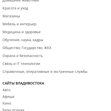
Домашние животные
плату) вам нужно пройти к администратору туалета
(!)". Отдаю ребятам ключи от дома,иду решать. Все
Красота и уход
не очень далеко,но в горочку и под палящим
Магазины
солнцем,и тут (вдруг) оказывается,что ключи все
розданы и их больше нет))) Сказать что я психую-
Мебель и интерьер
ничего не сказать,в общем,пришлось ругаться,
Медицина и здоровье
некрасиво,но сервис отвратителен. Потом,мы идём
за машинами,не без проблем въезжаем на
Обучение, наука, кадры
территорию,выгружаемся и ставим машины на
Общество, Государство, ЖКХ
парковку. В итоге 2 часа беготни по базе,нервы на
пределе,настроение почти безнадежно испорчено.
Охрана и безопасность
Если бы не друзья и запланированный праздник,не
Связь и IT технологии
стала бы брать дом. Но по итогу. Место приятное
Справочные, оперативные и экстренные службы
очень,домик был на троих на первой линии,по
нормальной цене, соседи нормальные,все с
детьми,поэтому ночью было не шумно. Дом чистый,
САЙТЫ ВЛАДИВОСТОКА
веранда грязная,но терпимо если не ходить
Авто
босиком. В домике спальня с тремя кроватями,висит
Афиша
телек,но мы его не включали. И кухня, достаточно
Кино
большая,там умывальникведро для воды чистой и
под слив,плитка с духовкой, стол,три
Базы отдыха