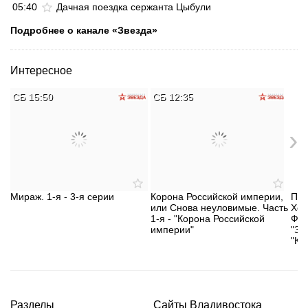
05:40
Дачная поездка сержанта Цыбули
Подробнее о канале «Звезда»
Интересное
СБ 15:50
СБ 12:35
СБ
›
Мираж. 1-я - 3-я серии
Корона Российской империи,
При
или Снова неуловимые. Часть
Хол
1-я - "Корона Российской
Фил
империи"
"Зн
"Кр
Разделы
Сайты Владивостока