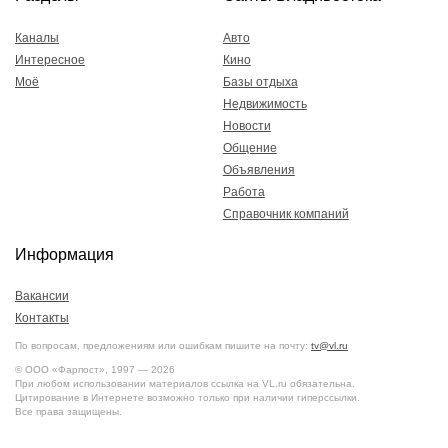
Каналы
Авто
Интересное
Кино
Моё
Базы отдыха
Недвижимость
Новости
Общение
Объявления
Работа
Справочник компаний
Информация
Вакансии
Контакты
По вопросам, предложениям или ошибкам пишите на почту:
tv@vl.ru
© ООО «Фарпост», 1997 — 2026
При любом использовании материалов ссылка на VL.ru обязательна.
Цитирование в Интернете возможно только при наличии гиперссылки.
Все права защищены.