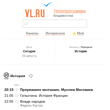
Телепрограмма
Владивостока
vl.ru - сайт
города
Владивостока
Каналы
Интересное
Моё
Дата
Каналы |
Передачи
Сегодня
История
09 августа
История
20:15
Прерванное молчание. Муслим Магомаев
21:05
Гильотина. История Франции
22:05
Вожди народов.
Фидель Кастро