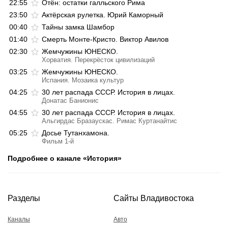
22:55
Отён: остатки галльского Рима
23:50
Актёрская рулетка. Юрий Каморный
00:40
Тайны замка Шамбор
01:40
Смерть Монте-Кристо. Виктор Авилов
02:30
Жемчужины ЮНЕСКО.
Хорватия. Перекрёсток цивилизаций
03:25
Жемчужины ЮНЕСКО.
Испания. Мозаика культур
04:25
30 лет распада СССР. История в лицах.
Донатас Банионис
04:55
30 лет распада СССР. История в лицах.
Альгирдас Бразаускас. Римас Куртанайтис
05:25
Досье Тутанхамона.
Фильм 1-й
Подробнее о канале «История»
Разделы
Сайты Владивостока
Каналы
Авто