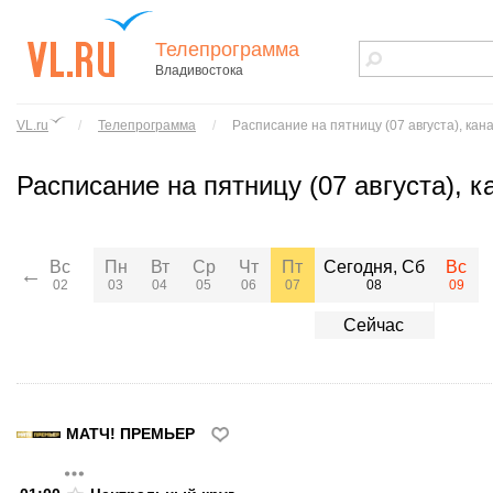
Телепрограмма
Владивостока
vl.ru - сайт
города
VL.ru
/
Телепрограмма
/
Расписание
на пятницу (07 августа), к
Владивостока
Расписание
на пятницу (07 августа),
Сегодня, Сб
Вс
Пн
Вт
Ср
Чт
Пт
Вс
←
08
02
03
04
05
06
07
09
Сейчас
МАТЧ! ПРЕМЬЕР