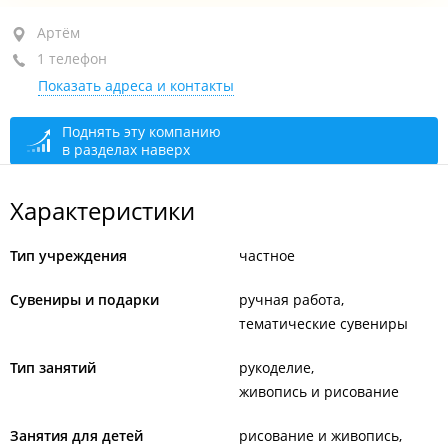
Артём, ул. Ангарская, 8
Артём
1 телефон
Модельная библиотека №5
Показать адреса и контакты
По предварительной записи
сегодня закрыто
Поднять эту компанию
в разделах наверх
Характеристики
Тип учреждения
частное
Сувениры и подарки
ручная работа
тематические сувениры
Тип занятий
рукоделие
живопись и рисование
Занятия для детей
рисование и живопись