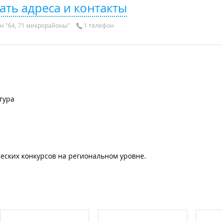
ать адреса и контакты
н "64, 71 микрорайоны"
1 телефон
тура
еских конкурсов на региональном уровне.