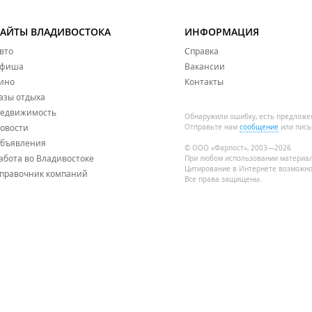
САЙТЫ ВЛАДИВОСТОКА
ИНФОРМАЦИЯ
вто
Справка
фиша
Вакансии
ино
Контакты
азы отдыха
едвижимость
Обнаружили ошибку, есть предложе
овости
Отправьте нам
сообщение
или пись
бъявления
© ООО «Фарпост», 2003—2026
абота во Владивостоке
При любом использовании материа
Цитирование в Интернете возможно
правочник компаний
Все права защищены.