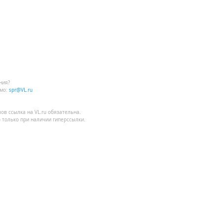
ния?
мо:
spr@VL.ru
лов
ссылка на VL.ru
обязательна.
 только при наличии гиперссылки.