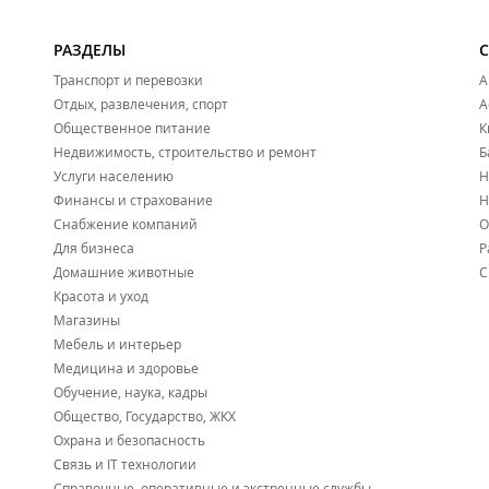
РАЗДЕЛЫ
Транспорт и перевозки
А
Отдых, развлечения, спорт
А
Общественное питание
К
Недвижимость, строительство и ремонт
Б
Услуги населению
Н
Финансы и страхование
Н
Снабжение компаний
О
Для бизнеса
Р
Домашние животные
С
Красота и уход
Магазины
Мебель и интерьер
Медицина и здоровье
Обучение, наука, кадры
Общество, Государство, ЖКХ
Охрана и безопасность
Связь и IT технологии
Справочные, оперативные и экстренные службы