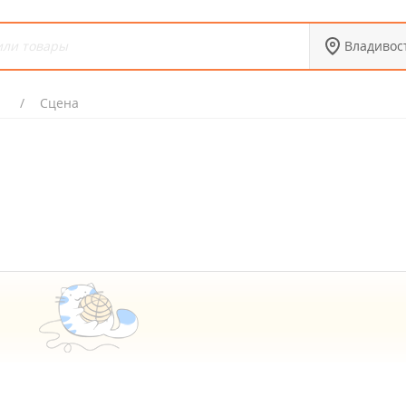
Владивос
я
Сцена