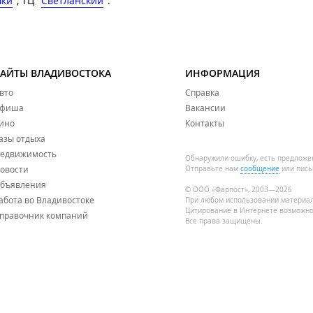
шки
", ТЦ "
Светланский
".
САЙТЫ ВЛАДИВОСТОКА
ИНФОРМАЦИЯ
вто
Справка
фиша
Вакансии
ино
Контакты
азы отдыха
едвижимость
Обнаружили ошибку, есть предложе
овости
Отправьте нам
сообщение
или пись
бъявления
© ООО «Фарпост», 2003—2026
абота во Владивостоке
При любом использовании материа
Цитирование в Интернете возможно
правочник компаний
Все права защищены.