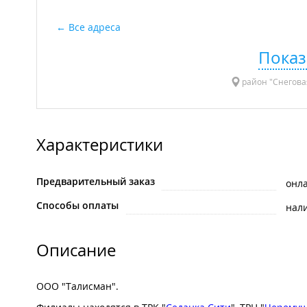
Все адреса
Показ
район "Снеговая
Характеристики
Предварительный заказ
онл
Способы оплаты
нал
Описание
ООО "Талисман".