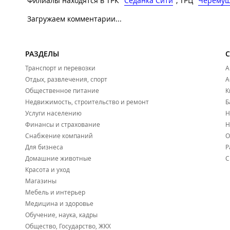
Филиалы находятся в ТРК "
Седанка Сити
", ТРЦ "
Черему
Загружаем комментарии...
РАЗДЕЛЫ
Транспорт и перевозки
А
Отдых, развлечения, спорт
А
Общественное питание
К
Недвижимость, строительство и ремонт
Б
Услуги населению
Н
Финансы и страхование
Н
Снабжение компаний
О
Для бизнеса
Р
Домашние животные
С
Красота и уход
Магазины
Мебель и интерьер
Медицина и здоровье
Обучение, наука, кадры
Общество, Государство, ЖКХ