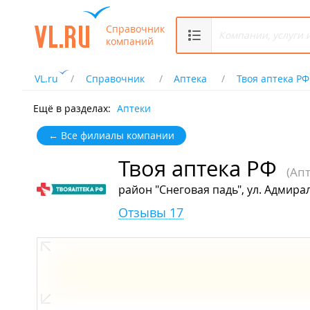
Справочник
компаний
VL.ru
Справочник
Аптека
Твоя аптека РФ
Ещё в разделах:
Аптеки
← Все филиалы компании
Твоя аптека РФ
(Апт
район "Снеговая падь", ул. Адмира
Отзывы 17