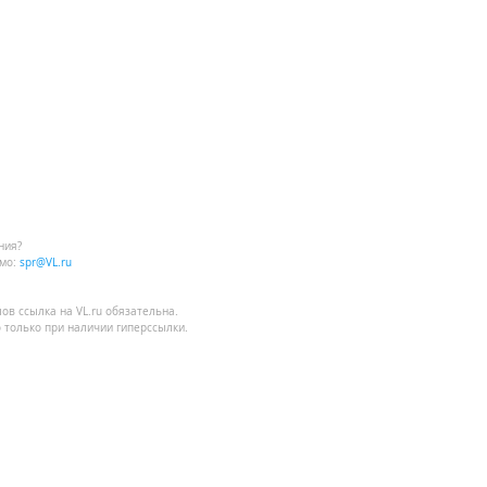
ния?
мо:
spr@VL.ru
лов
ссылка на VL.ru
обязательна.
 только при наличии гиперссылки.