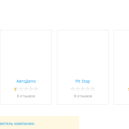
АвтоДепо
Pit Stop
8 отзывов
8 отзывов
авитель компании.