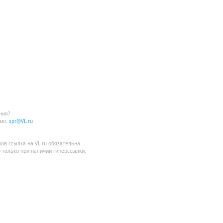
ния?
мо:
spr@VL.ru
лов
ссылка на VL.ru
обязательна.
 только при наличии гиперссылки.