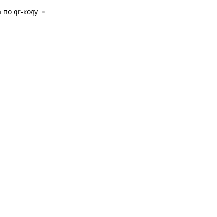
 по qr-коду