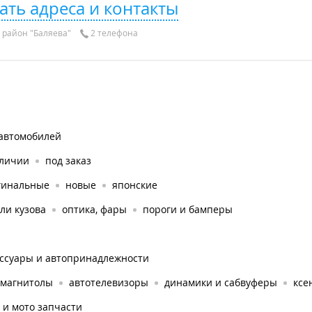
ать адреса и контакты
район "Баляева"
2 телефона
 автомобилей
аличии
под заказ
гинальные
новые
японские
ли кузова
оптика, фары
пороги и бамперы
ессуары и автопринадлежности
омагнитолы
автотелевизоры
динамики и сабвуферы
ксе
 и мото запчасти