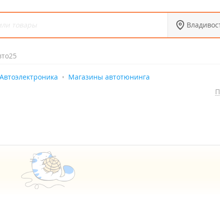
Владивос
вто25
Автоэлектроника
Магазины автотюнинга
П