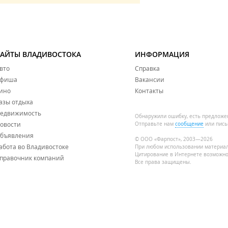
САЙТЫ ВЛАДИВОСТОКА
ИНФОРМАЦИЯ
вто
Справка
фиша
Вакансии
ино
Контакты
азы отдыха
едвижимость
Обнаружили ошибку, есть предложе
овости
Отправьте нам
сообщение
или пись
бъявления
© ООО «Фарпост», 2003—2026
абота во Владивостоке
При любом использовании материа
Цитирование в Интернете возможно
правочник компаний
Все права защищены.