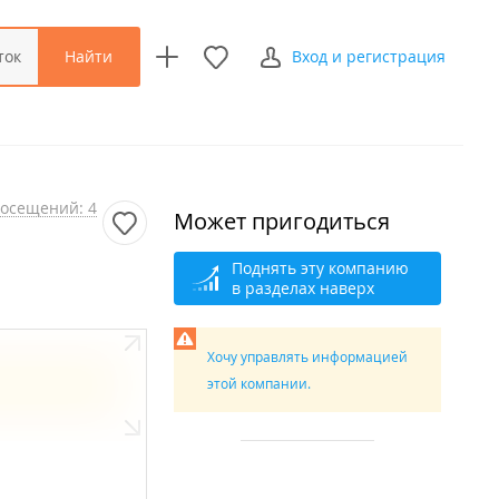
Найти
ток
Вход и регистрация
осещений: 4
Может пригодиться
Поднять эту компанию
в разделах наверх
Хочу управлять информацией
этой компании.