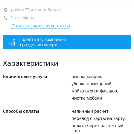
район "Третья рабочая", пр-т Красного Знамени,
район "Третья рабочая"
160А
2 телефона
Показать адреса и контакты
+7 914 156-58-65
+7 914 070-96-56
Поднять эту компанию
в разделах наверх
закрыто, откроется в 08:00
Характеристики
Клининговые услуги
чистка ковров
уборка помещений
мойка окон и фасадов
чистка мебели
Способы оплаты
наличный расчёт
перевод с карты на карту
оплата через расчётный
счёт