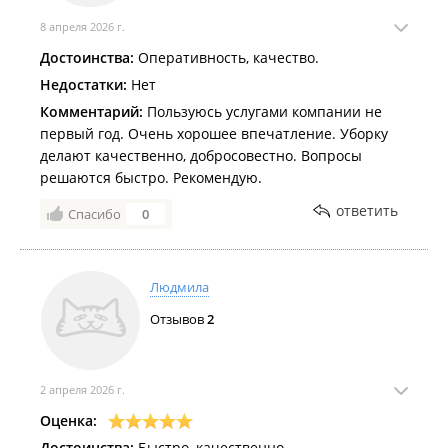
себя, за душевное, неравнодушное отношение, за
чистоту и порядок, которые вы навели! Это восторг!
8 апреля 2026 г.
Достоинства:
Оперативность, качество.
Недостатки:
Нет
Комментарий:
Пользуюсь услугами компании не
первый год. Очень хорошее впечатление. Уборку
делают качественно, добросовестно. Вопросы
решаются быстро. Рекомендую.
ответить
Спасибо
0
Людмила
Отзывов
2
2 апреля 2026 г.
Оценка:
Достоинства:
Быстро, качественно