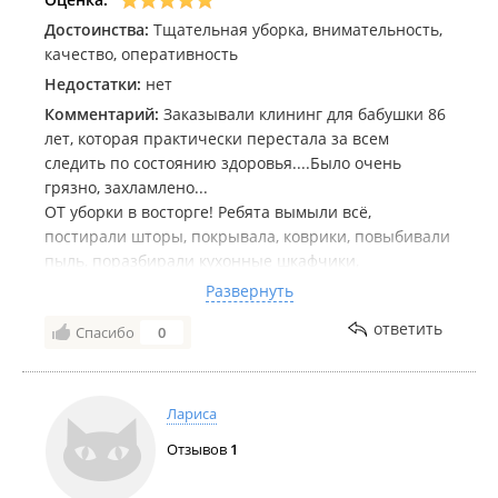
Достоинства:
Тщательная уборка, внимательность,
качество, оперативность
Недостатки:
нет
Комментарий:
Заказывали клининг для бабушки 86
лет, которая практически перестала за всем
следить по состоянию здоровья....Было очень
грязно, захламлено...
ОТ уборки в восторге! Ребята вымыли всё,
постирали шторы, покрывала, коврики, повыбивали
пыль, поразбирали кухонные шкафчики,
повыбрасывав оттуда просроченные продукты,
Развернуть
всякое старьё...
ответить
Спасибо
0
В квартире чистота и уют, даже скатёрку новую
бабушке на стол постелили,,,,
Бабушка уже неделю не перестаёт восхищаться,
какая у неё чистота везде, водит соседок
Лариса
показывать квартиру и передаёт вам большое
Отзывов
1
спасибо!
Спасибо вам, ребята, за то, что работаете как для