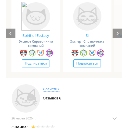
Spirit of Ecstasy
Si
Анге
Эксперт Справочника
Эксперт Справочника
Экс
компаний
компаний
Подписаться
Подписаться
Логистик
Отзывов
6
26 марта 2026 г.
Оценка: