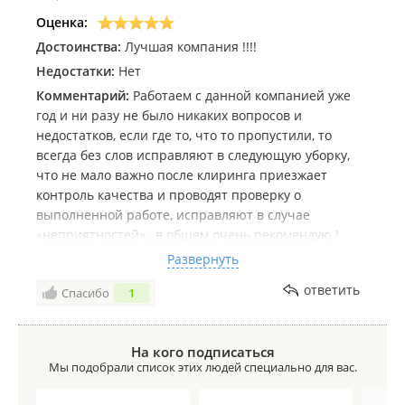
Оценка:
Достоинства:
Лучшая компания !!!!
Недостатки:
Нет
Комментарий:
Работаем с данной компанией уже
год и ни разу не было никаких вопросов и
недостатков, если где то, что то пропустили, то
всегда без слов исправляют в следующую уборку,
что не мало важно после клиринга приезжает
контроль качества и проводят проверку о
выполненной работе, исправляют в случае
«неприятностей» , в общем очень рекомендую !
Компания действительно лучшая , работают на
Развернуть
качество! Из всех клининговых фирм, а я
ответить
Спасибо
1
перепробовала уборку у многих 🤬 уж поверьте 😂😂
😂😂, эта компания самая адекватная, качественная,
всегда на связи, в общем лучшая ❤️
На кого подписаться
Мы подобрали список этих людей специально для вас.