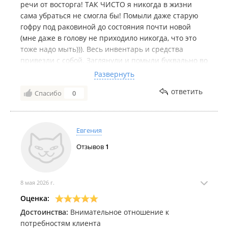
речи от восторга! ТАК ЧИСТО я никогда в жизни
сама убраться не смогла бы! Помыли даже старую
гофру под раковиной до состояния почти новой
(мне даже в голову не приходило никогда, что это
тоже надо мыть))). Весь инвентарь и средства
привезли с собой. Заглянули и помыли буквально во
все щели, убрали каждую даже малюсенькую
Развернуть
пылинку и каждое пятнышко, отчистили все, что
ответить
Спасибо
0
можно отчистить или отмыть. Старый матрас
отчистили до практически идеального состояния,
диван тоже. Раздвижной стол помыли изнутри, а не
просто протерли! Квартира никогда не сияла такой
Евгения
чистотой, как после этой уборки, и это реально не
Отзывов
1
уборка, а детейлинг! Я искренне рекомендую
компанию, желаю ребятам хороших клиентов и
процветания! Спасибо от всей души!
8 мая 2026 г.
Оценка:
Достоинства:
Внимательное отношение к
потребностям клиента