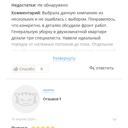
Недостатки:
Не обнаружено
Комментарий:
Выбрала данную компанию из
нескольких и не ошиблась с выбором. Понравилось,
что конкретно, в деталях обсудили фронт работ.
Генеральную уборку в двухкомнатной квартире
делали три специалиста. Навели идеальный
порядок от натяжных потолков до пола. Отдельное
спасибо, сотруднику компании Екатерине, кухонный
гарнитур и внутри и снаружи радует глаз!
Развернуть
Собиралась менять вытяжку на кухне, но ей вернули
ответить
Спасибо
0
первозданный вид. Порадовали и молодые
специалисты - окна и хрустальные люстры
сверкают. Обязательно буду обращаться именно к
эту компанию
ирина
Отзывов
1
16 апреля 2026 г.
Оценка: