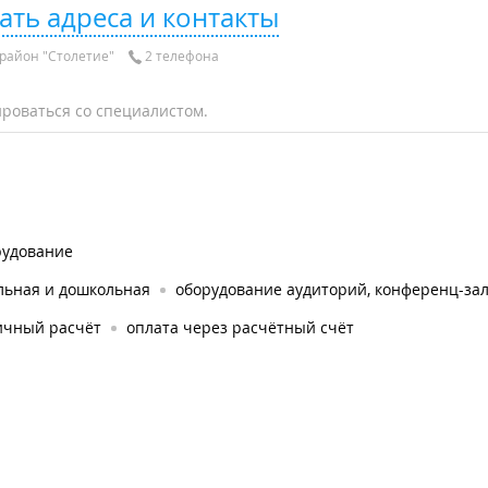
ать адреса и контакты
район "Столетие"
2 телефона
роваться со специалистом.
рудование
льная и дошкольная
оборудование аудиторий, конференц-за
ичный расчёт
оплата через расчётный счёт