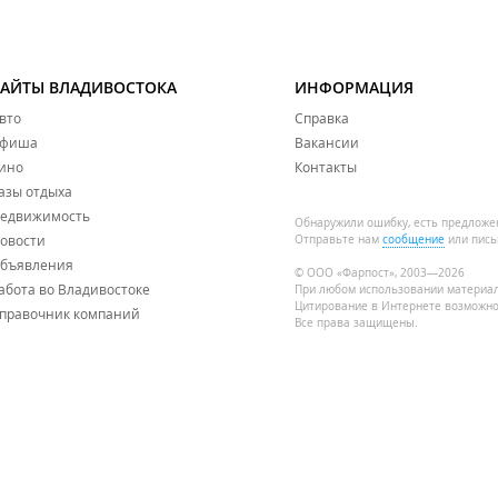
САЙТЫ ВЛАДИВОСТОКА
ИНФОРМАЦИЯ
вто
Справка
фиша
Вакансии
ино
Контакты
азы отдыха
едвижимость
Обнаружили ошибку, есть предложе
овости
Отправьте нам
сообщение
или пись
бъявления
© ООО «Фарпост», 2003—2026
абота во Владивостоке
При любом использовании материа
Цитирование в Интернете возможно
правочник компаний
Все права защищены.