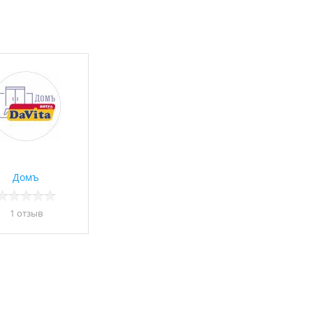
Домъ
1 отзыв