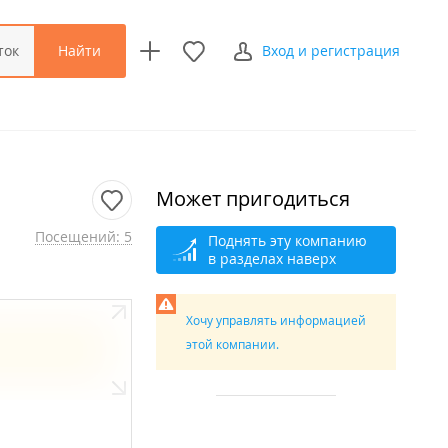
Найти
ток
Вход и регистрация
Может пригодиться
Посещений: 5
Поднять эту компанию
в разделах наверх
Хочу управлять информацией
этой компании.