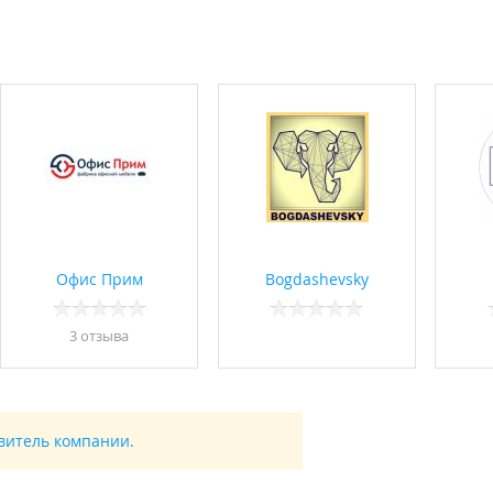
Офис Прим
Bogdashevsky
3 отзывa
авитель компании.