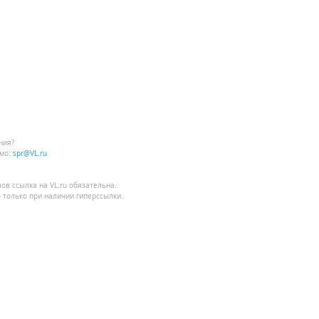
ния?
мо:
spr@VL.ru
лов
ссылка на VL.ru
обязательна.
 только при наличии гиперссылки.