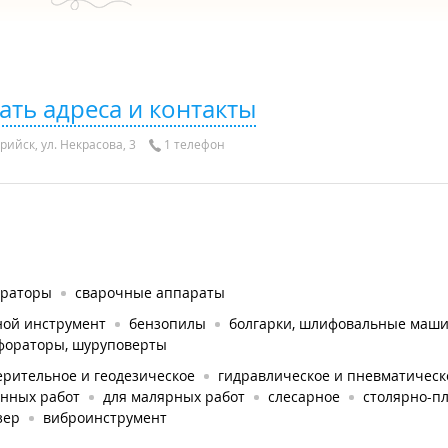
ать адреса и контакты
рийск, ул. Некрасова, 3
1 телефон
ераторы
сварочные аппараты
ной инструмент
бензопилы
болгарки, шлифовальные маш
фораторы, шуруповерты
ерительное и геодезическое
гидравлическое и пневматическ
онных работ
для малярных работ
слесарное
столярно-п
зер
виброинструмент