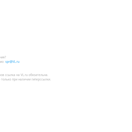
ния?
мо:
spr@VL.ru
лов
ссылка на VL.ru
обязательна.
 только при наличии гиперссылки.