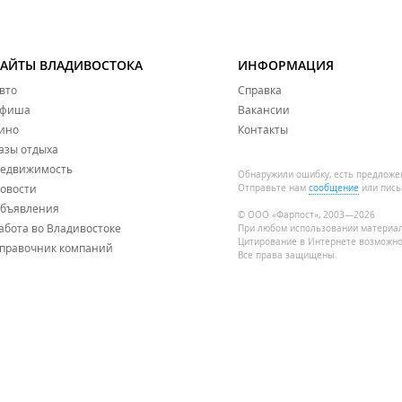
САЙТЫ ВЛАДИВОСТОКА
ИНФОРМАЦИЯ
вто
Справка
фиша
Вакансии
ино
Контакты
азы отдыха
едвижимость
Обнаружили ошибку, есть предложе
овости
Отправьте нам
сообщение
или пись
бъявления
© ООО «Фарпост», 2003—2026
абота во Владивостоке
При любом использовании материа
Цитирование в Интернете возможно
правочник компаний
Все права защищены.