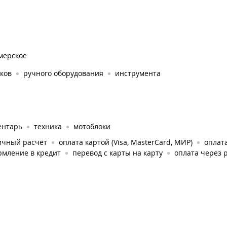
мерское
ков
ручного оборудования
инструмента
ентарь
техника
мотоблоки
ичный расчёт
оплата картой (Visa, MasterCard, МИР)
оплата
рмление в кредит
перевод с карты на карту
оплата через 