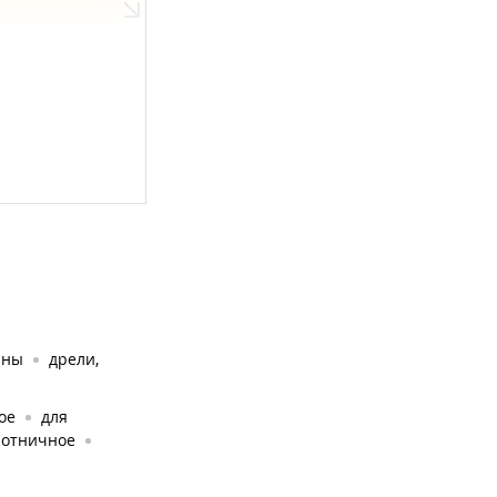
ины
дрели,
ое
для
лотничное