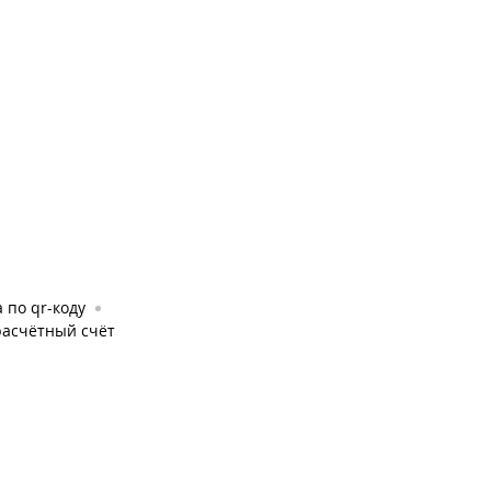
 по qr-коду
расчётный счёт