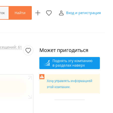
Найти
ток
Вход и регистрация
сещений: 61
Может пригодиться
Поднять эту компанию
в разделах наверх
Хочу управлять информацией
этой компании.