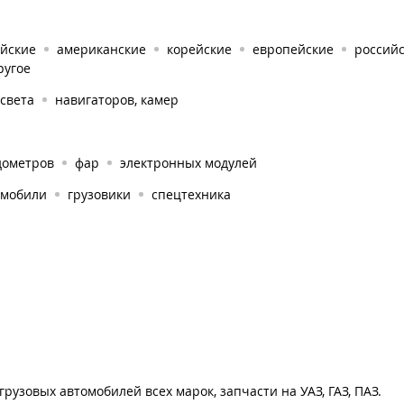
айские
американские
корейские
европейские
россий
ругое
света
навигаторов, камер
дометров
фар
электронных модулей
омобили
грузовики
спецтехника
рузовых автомобилей всех марок, запчасти на УАЗ, ГАЗ, ПАЗ.