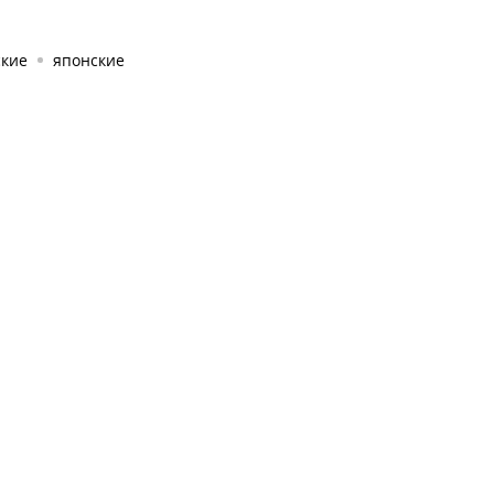
ские
японские