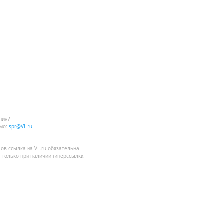
ния?
мо:
spr@VL.ru
лов
ссылка на VL.ru
обязательна.
 только при наличии гиперссылки.