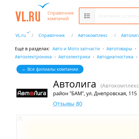
Справочник
компаний
VL.ru
Справочник
Автокомплекс
Автолиг
Ещё в разделах:
Авто и Мото запчасти
Автотовары
Автоэлектроника
Автоэлектрики
Автодиагностика
← Все филиалы компании
Автолига
(Автокомплекс
район "БАМ", ул. Днепровская, 115
Отзывы 80