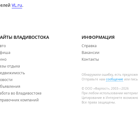
телей
VL.ru
.
САЙТЫ ВЛАДИВОСТОКА
ИНФОРМАЦИЯ
вто
Справка
фиша
Вакансии
ино
Контакты
азы отдыха
едвижимость
Обнаружили ошибку, есть предложе
овости
Отправьте нам
сообщение
или пись
бъявления
© ООО «Фарпост», 2003—2026
абота во Владивостоке
При любом использовании материа
Цитирование в Интернете возможно
правочник компаний
Все права защищены.