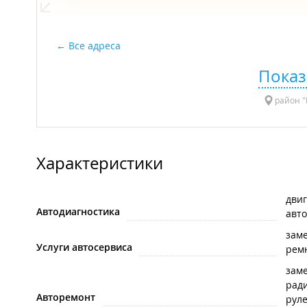
Все адреса
Показ
район "
Характеристики
дви
Автодиагностика
авт
зам
Услуги автосервиса
рем
заме
рад
Авторемонт
рул