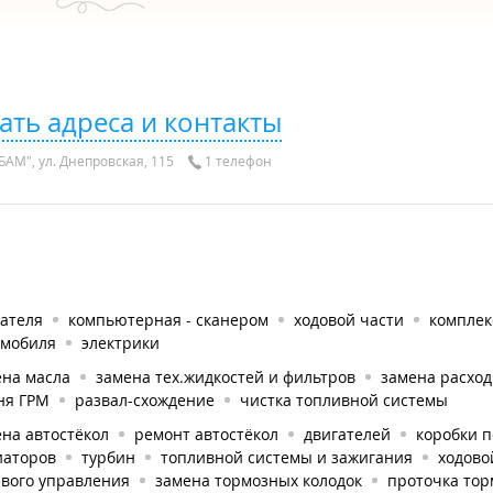
ать адреса и контакты
БАМ", ул. Днепровская, 115
1 телефон
гателя
компьютерная - сканером
ходовой части
комплек
омобиля
электрики
ена масла
замена тех.жидкостей и фильтров
замена расхо
ня ГРМ
развал-схождение
чистка топливной системы
на автостёкол
ремонт автостёкол
двигателей
коробки 
иаторов
турбин
топливной системы и зажигания
ходово
евого управления
замена тормозных колодок
проточка тор