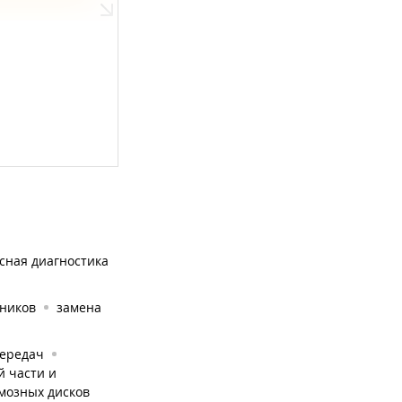
сная диагностика
дников
замена
передач
й части и
мозных дисков