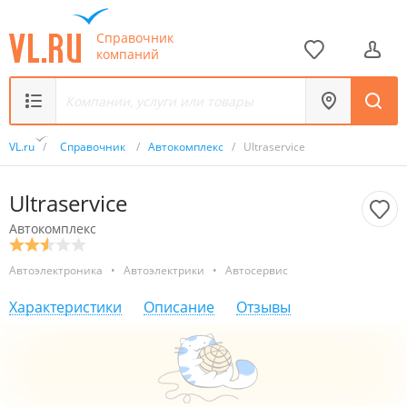
Справочник
компаний
VL.ru
/
Справочник
/
Автокомплекс
/
Ultraservice
Ultraservice
Автокомплекс
Автоэлектроника
•
Автоэлектрики
•
Автосервис
Характеристики
Описание
Отзывы