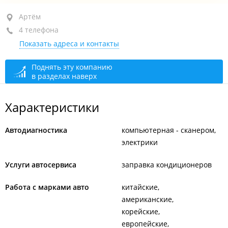
Артём, ул. Фрунзе, 19 стр. 3
Артём
4 телефона
+7 924 730-50-75
мастерская
Показать адреса и контакты
+7 924 730-50-71
+7 924 937-70-02
офис, мониторинг
Поднять эту компанию
в разделах наверх
+7 924 737-99-69
офис
Мастерская
закрыто, откроется в 09:00
Характеристики
Офис
закрыто, откроется в 09:00
Автодиагностика
компьютерная - сканером
электрики
Услуги автосервиса
заправка кондиционеров
Работа с марками авто
китайские
американские
корейские
европейские