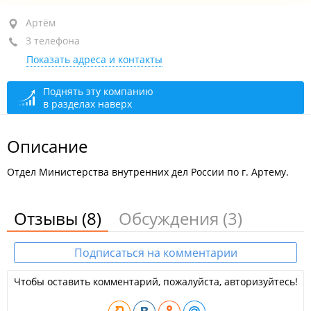
Артём, ул. Интернациональная, 83
Артём
3 телефона
+7 (423-37) 4-72-47
дежурная часть
Показать адреса и контакты
+7 (423) 240-10-00
горячая линия
+7 (423) 240-13-13
бюро регистрации несчастных случаев
Поднять эту компанию
в разделах наверх
круглосуточно
Описание
Отдел Министерства внутренних дел России по г. Артему.
Отзывы
(8)
Обсуждения
(3)
Подписаться на комментарии
Чтобы оставить комментарий, пожалуйста, авторизуйтесь!