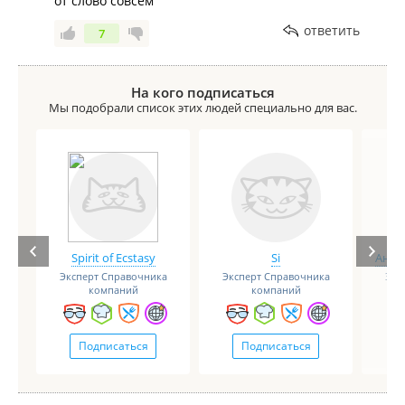
от слово совсем
ответить
7
На кого подписаться
Мы подобрали список этих людей специально для вас.
Spirit of Ecstasy
Si
Анге
Эксперт Справочника
Эксперт Справочника
Экс
компаний
компаний
Подписаться
Подписаться