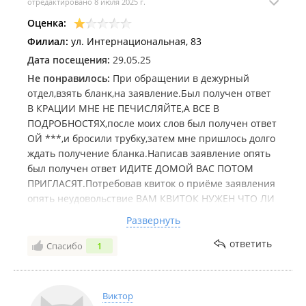
отредактировано 8 июля 2025 г.
Оценка:
Филиал:
ул. Интернациональная, 83
Дата посещения:
29.05.25
Не понравилось:
При обращении в дежурный
отдел,взять бланк,на заявление.Был получен ответ
В КРАЦИИ МНЕ НЕ ПЕЧИСЛЯЙТЕ,А ВСЕ В
ПОДРОБНОСТЯХ,после моих слов был получен ответ
ОЙ ***,и бросили трубку,затем мне пришлось долго
ждать получение бланка.Написав заявление опять
был получен ответ ИДИТЕ ДОМОЙ ВАС ПОТОМ
ПРИГЛАСЯТ.Потребовав квиток о приёме заявления
опять неудовольствие ВАМ КВИТОК НУЖЕН ЧТО ЛИ
ЖДИТЕ.Я сидела и ждала квиток около 30 мин.Пока
Развернуть
не стала на виду окна дежурного отдела.И только
видя ,что я не ухожу а стою и жду, к них на
ответить
Спасибо
1
глазах.был выдан квиток.Теперь прошла неделя и
на моё заявление наплевали и выкинули.Никто не
желает заниматься .Вот и вся работы полиции
Виктор
нашей родной.,за которую они ещё и деньги