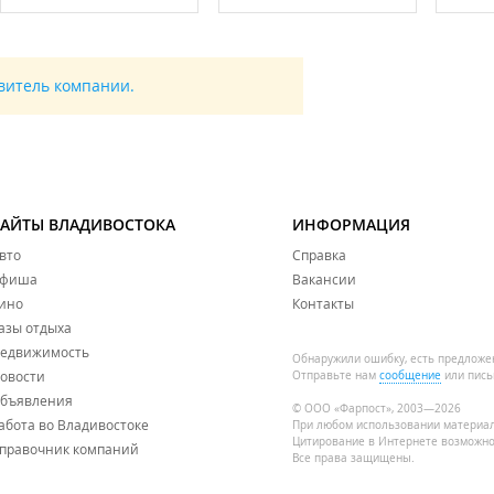
авитель компании.
САЙТЫ ВЛАДИВОСТОКА
ИНФОРМАЦИЯ
вто
Справка
фиша
Вакансии
ино
Контакты
азы отдыха
едвижимость
Обнаружили ошибку, есть предложе
овости
Отправьте нам
сообщение
или пись
бъявления
© ООО «Фарпост», 2003—2026
абота во Владивостоке
При любом использовании материа
Цитирование в Интернете возможно
правочник компаний
Все права защищены.