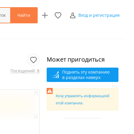
Найти
ток
Вход и регистрация
Может пригодиться
Посещений: 8
Поднять эту компанию
в разделах наверх
Хочу управлять информацией
этой компании.