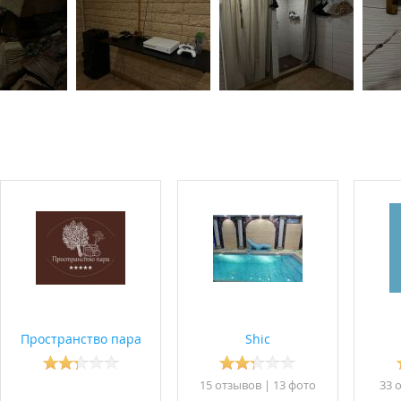
Пространство пара
Shic
15 отзывов
|
13 фото
33 