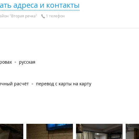
ать адреса и контакты
айон "Вторая речка"
1 телефон
ровах
русская
ичный расчёт
перевод с карты на карту