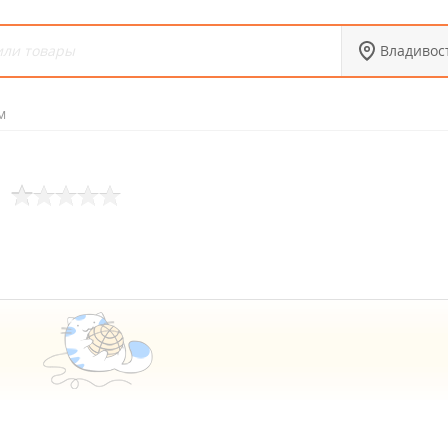
Владивос
м