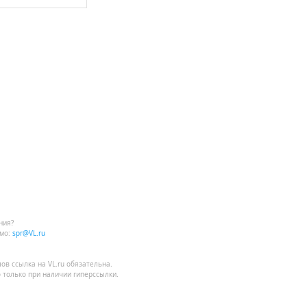
ния?
мо:
spr@VL.ru
лов
ссылка на VL.ru
обязательна.
 только при наличии гиперссылки.