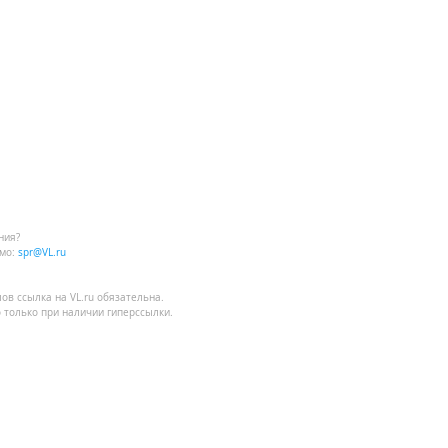
ния?
мо:
spr@VL.ru
лов
ссылка на VL.ru
обязательна.
 только при наличии гиперссылки.