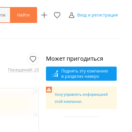
Найти
ток
Вход и регистрация
Может пригодиться
Посещений: 23
Поднять эту компанию
в разделах наверх
Хочу управлять информацией
этой компании.