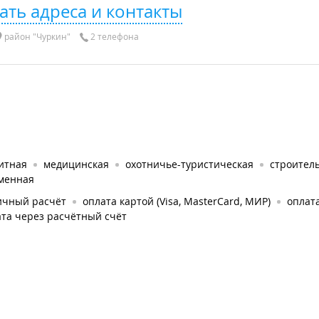
ать адреса и контакты
район "Чуркин"
2 телефона
итная
медицинская
охотничье-туристическая
строител
менная
ичный расчёт
оплата картой (Visa, MasterCard, МИР)
оплата
та через расчётный счёт