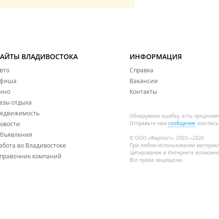
САЙТЫ ВЛАДИВОСТОКА
ИНФОРМАЦИЯ
вто
Справка
фиша
Вакансии
ино
Контакты
азы отдыха
едвижимость
Обнаружили ошибку, есть предложе
овости
Отправьте нам
сообщение
или пись
бъявления
© ООО «Фарпост», 2003—2026
абота во Владивостоке
При любом использовании материа
Цитирование в Интернете возможно
правочник компаний
Все права защищены.