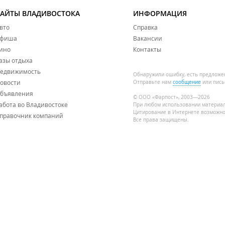
САЙТЫ ВЛАДИВОСТОКА
ИНФОРМАЦИЯ
вто
Справка
фиша
Вакансии
ино
Контакты
азы отдыха
едвижимость
Обнаружили ошибку, есть предложе
овости
Отправьте нам
сообщение
или пись
бъявления
© ООО «Фарпост», 2003—2026
абота во Владивостоке
При любом использовании материа
Цитирование в Интернете возможно
правочник компаний
Все права защищены.