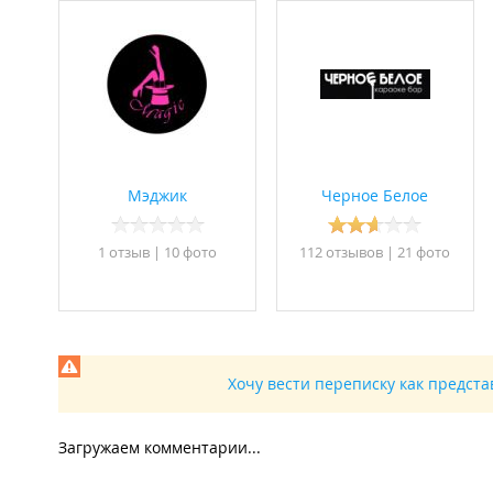
Мэджик
Черное Белое
1 отзыв
|
10 фото
112 отзывов
|
21 фото
Хочу вести переписку как предст
Загружаем комментарии...