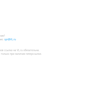
ния?
мо:
spr@VL.ru
лов
ссылка на VL.ru
обязательна.
 только при наличии гиперссылки.