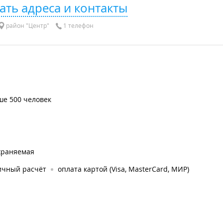
ать адреса и контакты
район "Центр"
1 телефон
ше 500 человек
храняемая
ичный расчёт
оплата картой (Visa, MasterCard, МИР)