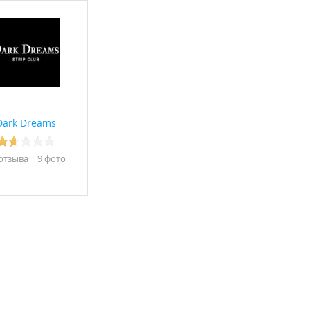
Dark Dreams
отзывa
|
9 фото