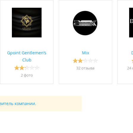
Gpoint Gentlemen’s
Mix
Club
32 отзывa
24 
2 фото
авитель компании.