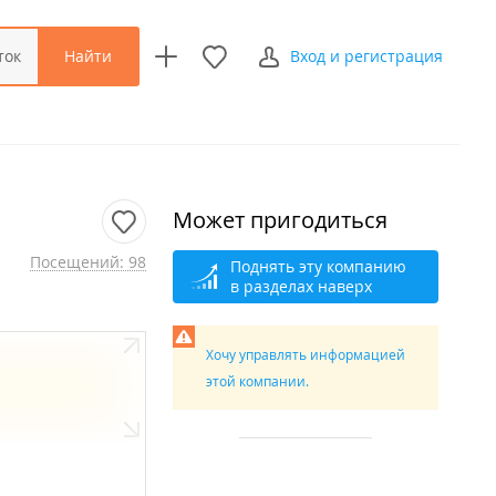
Найти
ток
Вход и регистрация
Может пригодиться
Посещений: 98
Поднять эту компанию
в разделах наверх
Хочу управлять информацией
этой компании.