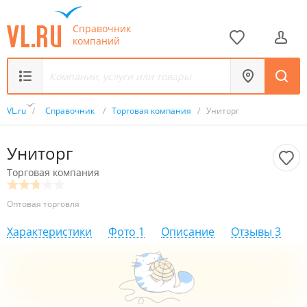
Справочник
компаний
VL.ru
/
Справочник
/
Торговая компания
/
Униторг
Униторг
Торговая компания
Оптовая торговля
Характеристики
Фото
1
Описание
Отзывы
3