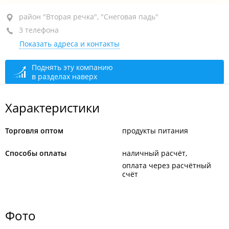
район "Вторая речка", ул. Енисейская, 7/1
район "Вторая речка", "Снеговая падь"
3 телефона
БЦ "Меридиан", 3-й этаж, оф. 410, 412
Показать адреса и контакты
+7 (423) 234-72-62
+7 (423) 231-16-62
Поднять эту компанию
в разделах наверх
сегодня закрыто
Характеристики
Торговля оптом
продукты питания
Способы оплаты
наличный расчёт
оплата через расчётный
счёт
Фото