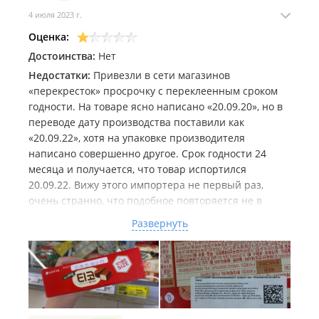
4 июля 2023 г.
Оценка:
Достоинства:
Нет
Недостатки:
Привезли в сети магазинов
«перекресток» просрочку с переклеенным сроком
годности. На товаре ясно написано «20.09.20», но в
переводе дату производства поставили как
«20.09.22», хотя на упаковке производителя
написано совершенно другое. Срок годности 24
месяца и получается, что товар испортился
20.09.22. Вижу этого импортера не первый раз,
очень странно, что подобное повторяется не в
одном магазине.
Развернуть
Комментарий:
Люди, кто столкнулся с товарами
данного импоретра - будьте осторожны и
внимательно следите за тем, что покупаете.