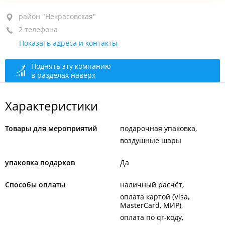
район "Некрасовская", ул. Некрасовская, 49А
район "Некрасовская"
2 телефона
ТДЦ "Море", 1-й этаж
Показать адреса и контакты
+7 964 443-43-14
+7 962 336-53-38
Поднять эту компанию
в разделах наверх
открыто: 10:00–21:00
Характеристики
Товары для мероприятий
подарочная упаковка
воздушные шары
упаковка подарков
Да
Способы оплаты
наличный расчёт
оплата картой (Visa,
MasterCard, МИР)
оплата по qr-коду