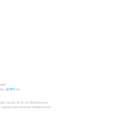
ния?
мо:
spr@VL.ru
лов
ссылка на VL.ru
обязательна.
 только при наличии гиперссылки.