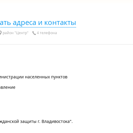
ать адреса и контакты
район "Центр"
4 телефона
инистрации населенных пунктов
авление
данской защиты г. Владивостока".