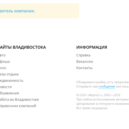
авитель компании.
САЙТЫ ВЛАДИВОСТОКА
ИНФОРМАЦИЯ
вто
Справка
фиша
Вакансии
ино
Контакты
азы отдыха
едвижимость
Обнаружили ошибку, есть предложе
овости
Отправьте нам
сообщение
или пись
бъявления
© ООО «Фарпост», 2003—2026
абота во Владивостоке
При любом использовании материа
Цитирование в Интернете возможно
правочник компаний
Все права защищены.