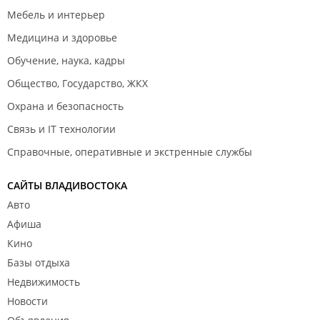
ПОЛУЧАЮТ ЗАРПЛАТУ ЗА СЧЁТ СРЕДСТВ
Мебель и интерьер
НАЛОГОПЛАТЕЛЬЩИКОВ,тем более что постоянно
говорит и президент и премьер что нужно бороться
Медицина и здоровье
с бюрократией а на деле складывается впечатление
Обучение, наука, кадры
что бюрократия только увеличивается,тем более
Общество, Государство, ЖКХ
когда вопрос касается инвалидов,где защита
инвалидов о которой часто говорят и депутаты и
Охрана и безопасность
руководство страны!!!!!!
Связь и IT технологии
Дата посещения:
20.04.2022
Справочные, оперативные и экстренные службы
САЙТЫ ВЛАДИВОСТОКА
Авто
Афиша
Кино
Базы отдыха
Недвижимость
Новости