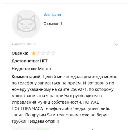
+7 (423) 252-70-86
юридический отдел
Виктория
+7 (423) 265-92-49
отдел администрирования доходов
Отзывов
1
открыто: 09:00–16:45, перерыв через 37 мин.
4 августа 2025 г.
Оценка:
Достоинства:
НЕТ
Недостатки:
Много
Комментарий:
Целый месяц ждала дня когда можно
по телефону записаться на приём. И вот звоню по
номеру указанному на сайте 2569271, по которому
можно записаться на приём к руководителю
Управления муниц собственности. НО УЖЕ
ПОЛТОРА ЧАСА телефон либо "недоступен" либо
занят. По другим 5-ти телефонам тоже не берут
трубки!!! Издеваются!!!!