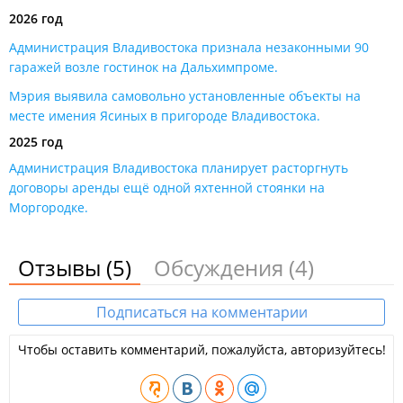
+7 (423) 222-72-69
отдел ведения бюджетного учета
2026 год
муниципального имущества
Администрация Владивостока признала незаконными 90
+7 (423) 261-46-60
отдел регистрации и ведения реестра
гаражей возле гостинок на Дальхимпроме​.
муниципального имущества
Мэрия выявила самовольно установленные объекты на
+7 (423) 252-75-14
отдел регистрации и ведения реестра
месте имения Ясиных в пригороде Владивостока​.
муниципального имущества
2025 год
+7 (423) 252-70-25
отдел имущества муниципальных
Администрация Владивостока планирует расторгнуть
предприятий и учреждений
договоры аренды ещё одной яхтенной стоянки на
+7 (423) 252-73-38
отдел по распоряжению
Моргородке.
муниципальными земельными участками
+7 (423) 252-73-36
отдел по распоряжению
Отзывы
(5)
Обсуждения
(4)
муниципальными земельными участками
+7 (423) 252-71-90
отдел по распоряжению
Подписаться на комментарии
муниципальными земельными участками
Чтобы оставить комментарий, пожалуйста, авторизуйтесь!
+7 (423) 253-04-77
отдел планирования, ведомственного
контроля, внутреннего аудита
+7 (423) 252-63-17
отдел программного обеспечения