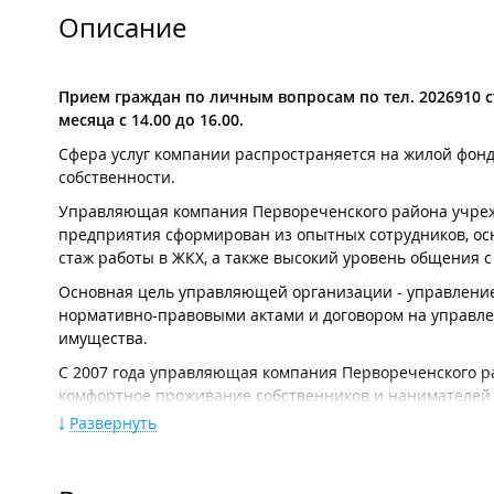
Описание
Прием граждан по личным вопросам по тел. 2026910 с
месяца с 14.00 до 16.00.
Сфера услуг компании распространяется на жилой фонд,
собственности.
Управляющая компания Первореченского района учреж
предприятия сформирован из опытных сотрудников, о
стаж работы в ЖКХ, а также высокий уровень общения 
Основная цель управляющей организации - управление
нормативно-правовыми актами и договором на управлен
имущества.
С 2007 года управляющая компания Первореченского 
комфортное проживание собственников и нанимателей 
обеспечения, объектов благоустройства, решение вопр
Развернуть
В настоящее время у компаний находится на обслужива
Обслуживает около 600 домов.