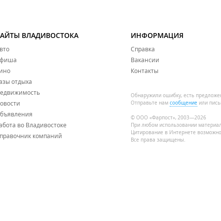
САЙТЫ ВЛАДИВОСТОКА
ИНФОРМАЦИЯ
вто
Справка
фиша
Вакансии
ино
Контакты
азы отдыха
едвижимость
Обнаружили ошибку, есть предложе
овости
Отправьте нам
сообщение
или пись
бъявления
© ООО «Фарпост», 2003—2026
абота во Владивостоке
При любом использовании материа
Цитирование в Интернете возможно
правочник компаний
Все права защищены.