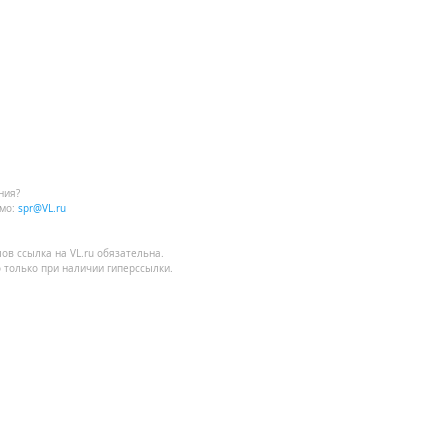
ния?
мо:
spr@VL.ru
лов
ссылка на VL.ru
обязательна.
 только при наличии гиперссылки.