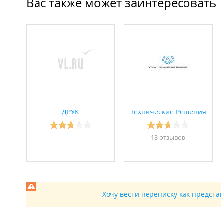
Вас также может заинтересовать
ООО "Управляющая компания Первореченского района
Новости:
2025 год
На Днепровской ливневая труба на чердаке топит жите
ДРУК
Технические Решения
13 отзывов
Хочу вести переписку как предст