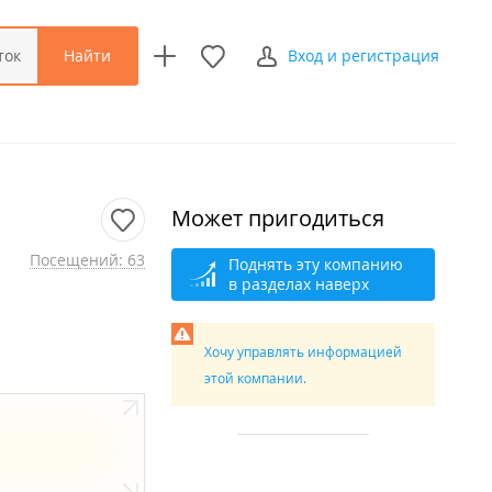
Найти
ток
Вход и регистрация
Может пригодиться
Посещений: 63
Поднять эту компанию
в разделах наверх
Хочу управлять информацией
этой компании.