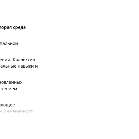
торая среда
ипальной
ений. Коллектив
нальные навыки и
ановленных
начением
вающее
ем инженерного
. м.