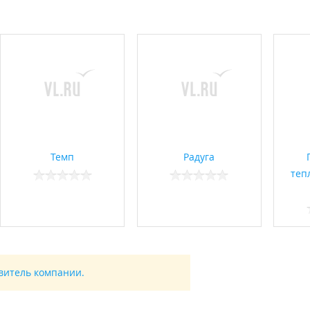
".
лей верхних этажей коммуналки.
Темп
Радуга
теп
авитель компании.