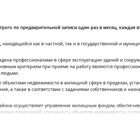
трого по предварительной записи один раз в месяц, каждая в
 находящийся как в частной, так и в государственной и муниц
дена профессионалами в сфере эксплуатации зданий и сооруж
сновным критерием при приеме на работу являются профессио
с людьми.
 объектами недвижимости в жилищной сфере в пределах, уст
ие, а также в соответствии с заданиями собственников и наз
района осуществляет управление жилищным фондом, обеспечи
жилых помещений, сохранность объектов недвижимости, сист
осов пользования указанным имуществом.
нии жилые комплексы общей площадью более 1 млн. 900 тыс. кв