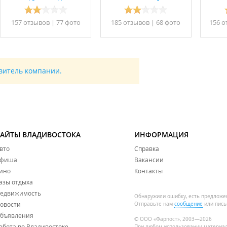
157 отзывов
|
77 фото
185 отзывов
|
68 фото
156 о
авитель компании.
САЙТЫ ВЛАДИВОСТОКА
ИНФОРМАЦИЯ
вто
Справка
фиша
Вакансии
ино
Контакты
азы отдыха
едвижимость
Обнаружили ошибку, есть предложе
овости
Отправьте нам
сообщение
или пись
бъявления
© ООО «Фарпост», 2003—2026
абота во Владивостоке
При любом использовании материа