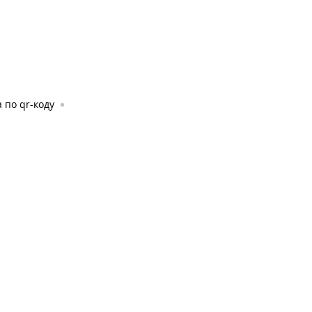
 по qr-коду