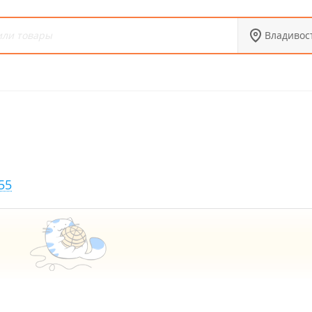
Владивос
55