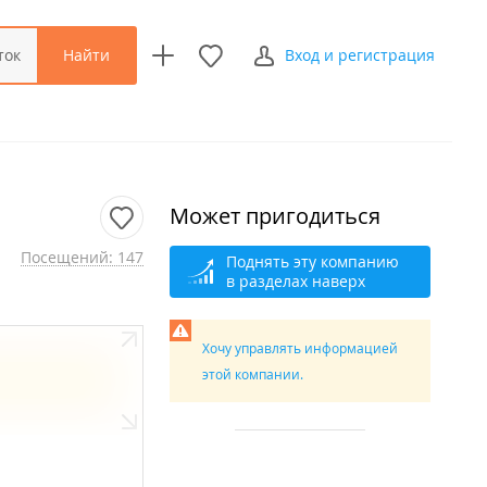
Найти
ток
Вход и регистрация
Может пригодиться
Посещений: 147
Поднять эту компанию
в разделах наверх
Хочу управлять информацией
этой компании.