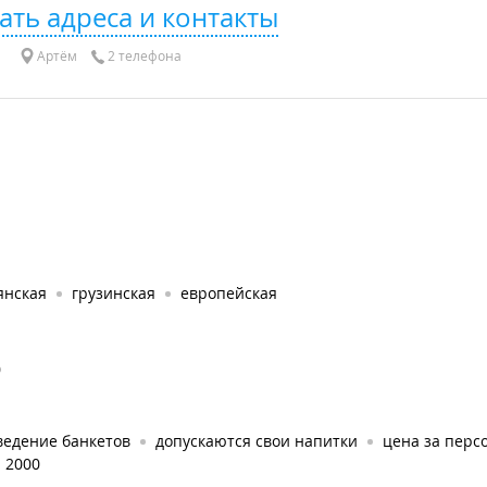
ать адреса и контакты
Артём
2 телефона
янская
грузинская
европейская
0
ведение банкетов
допускаются свои напитки
цена за персо
: 2000