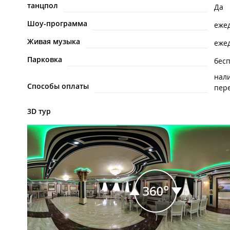
танцпол
Да
Шоу-программа
еже
Живая музыка
еже
Парковка
бес
нал
Способы оплаты
пере
3D тур