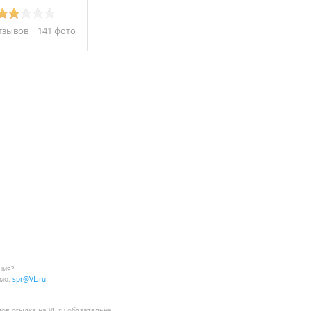
тзывов
|
141 фото
ния?
мо:
spr@VL.ru
лов
ссылка на VL.ru
обязательна.