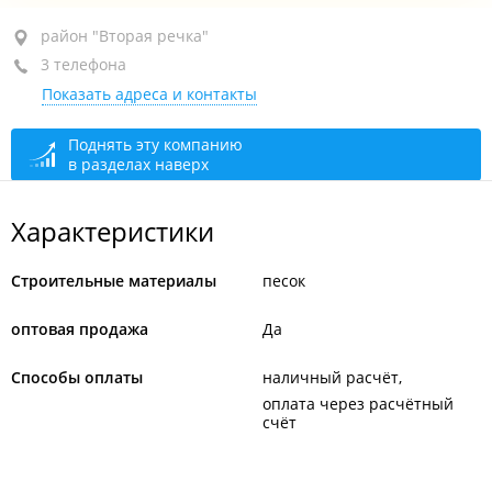
район "Вторая речка", ул. Русская, 27Д лит. Б
район "Вторая речка"
3 телефона
БЦ "Русский", оф. 76
Показать адреса и контакты
+7 914 792-46-08
отдел продаж
+7 (423) 224-38-11
Поднять эту компанию
в разделах наверх
+7 914 790-64-42
закрыто, откроется в 07:00
Характеристики
Строительные материалы
песок
оптовая продажа
Да
Способы оплаты
наличный расчёт
оплата через расчётный
счёт