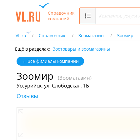
Справочник
компаний
VL.ru
Справочник
Зоомагазин
Зоомир
Ещё в разделах:
Зоотовары и зоомагазины
← Все филиалы компании
Зоомир
(Зоомагазин)
Уссурийск, ул. Слободская, 1Б
Отзывы