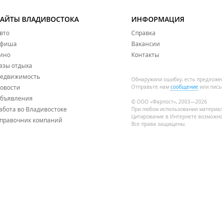
САЙТЫ ВЛАДИВОСТОКА
ИНФОРМАЦИЯ
вто
Справка
фиша
Вакансии
ино
Контакты
азы отдыха
едвижимость
Обнаружили ошибку, есть предложе
овости
Отправьте нам
сообщение
или пись
бъявления
© ООО «Фарпост», 2003—2026
абота во Владивостоке
При любом использовании материа
Цитирование в Интернете возможно
правочник компаний
Все права защищены.