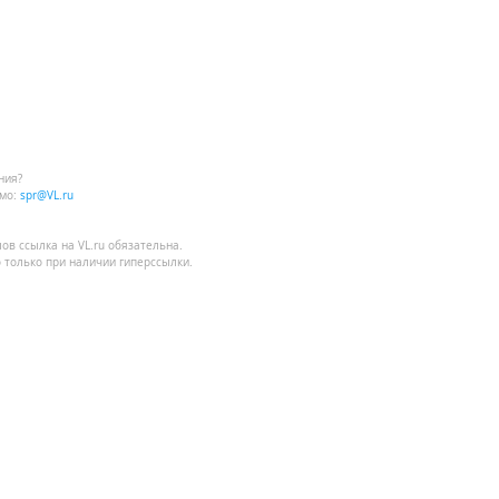
ния?
мо:
spr@VL.ru
лов
ссылка на VL.ru
обязательна.
 только при наличии гиперссылки.