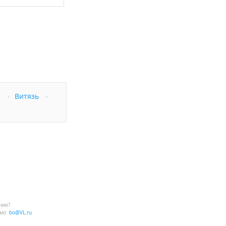
оживания.
а
Витязь
ния?
мо:
bo@VL.ru