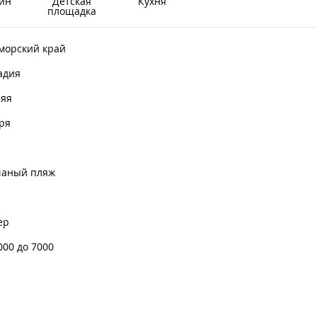
йн
Детская
Кухня
площадка
морский край
адия
няя
ря
чаный пляж
ер
000 до 7000