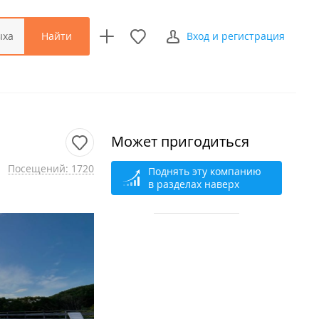
Найти
ыха
Вход и регистрация
Может пригодиться
Посещений: 1720
Поднять эту компанию
в разделах наверх