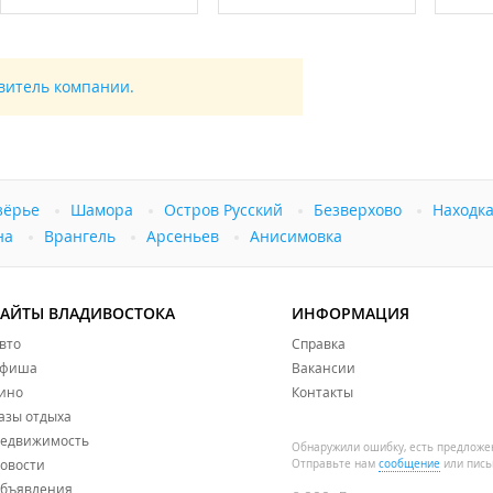
 с администрацией, доплата 1000 рублей за весь период пр
в сфере туристской индустрии
.
авитель компании.
зёрье
Шамора
Остров Русский
Безверхово
Находк
на
Врангель
Арсеньев
Анисимовка
САЙТЫ ВЛАДИВОСТОКА
ИНФОРМАЦИЯ
вто
Справка
фиша
Вакансии
ино
Контакты
азы отдыха
едвижимость
Обнаружили ошибку, есть предложе
овости
Отправьте нам
сообщение
или пись
бъявления