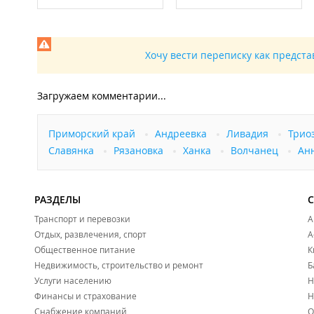
Проживание с домашними животными по согласованию
ИП Киселев Д. О.
База отдыха в
Едином реестре объектов классификации 
Хочу вести переписку как предст
Загружаем комментарии...
Приморский край
Андреевка
Ливадия
Трио
Славянка
Рязановка
Ханка
Волчанец
Ан
РАЗДЕЛЫ
Транспорт и перевозки
А
Отдых, развлечения, спорт
А
Общественное питание
К
Недвижимость, строительство и ремонт
Б
Услуги населению
Н
Финансы и страхование
Н
Снабжение компаний
О