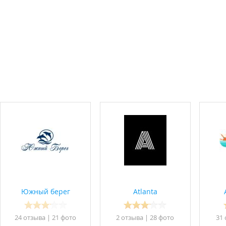
рошок свой).
ьного человека - стоимость 500 руб./сутки.
ое белье предоставляется.
Южный берег
Atlanta
ия доп. места.
посуда для приготовления пищи (готовить можно только на вера
24 отзывa
|
21 фото
2 отзывa
|
28 фото
31