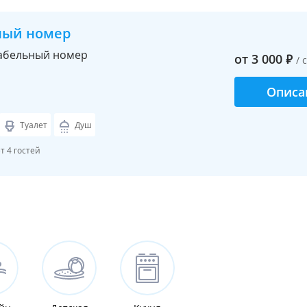
ный номер
абельный номер
от
3 000
₽
/ 
Описа
Туалет
Душ
 4 гостей