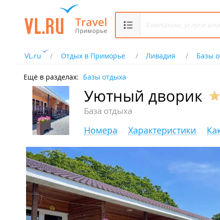
VL.ru
Отдых в Приморье
Ливадия
Базы о
Ещё в разделах:
Базы отдыха
Уютный дворик
База отдыха
Номера
Характеристики
Ка