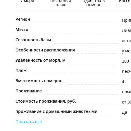
У моря
Песчаный
Удобства в
Бассе
пляж
номере
Регион
При
Место
Лив
Сезонность базы
лет
Особенности расположения
у мо
Удаленность от моря, м
200
Пляж
пес
Вместимость номеров
4
Проживание
ном
Стоимость проживания, руб.
от 3
проживание с домашними животными
Да
Показать все