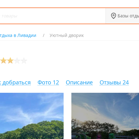
Базы отд
тдыха в Ливадии
Уютный дворик
к добраться
Фото 12
Описание
Отзывы 24