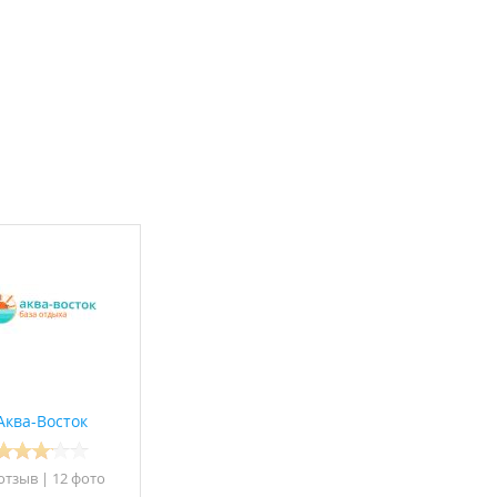
Аква-Восток
нде).
 отзыв
|
12 фото