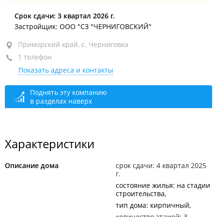
Приморский край, с. Черниговка, ул. Первомайская,
Срок сдачи: 3 квартал 2026 г.
46
Застройщик: ООО "СЗ "ЧЕРНИГОВСКИЙ"
Приморский край, с. Черниговка
1 телефон
Показать адреса и контакты
Поднять эту компанию
в разделах наверх
Характеристики
Описание дома
срок сдачи: 4 квартал 2025
г.
состояние жилья: на стадии
строительства
тип дома: кирпичный
количество этажей: 3