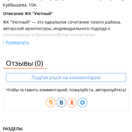
Куйбышева, 10А.
Описание ЖК "Уютный"
ЖК "Уютный" — это идеальное сочетание тихого района,
авторской архитектуры, индивидуального подхода к
планировкам и благоустройству территории.
Развернуть
Индивидуальная архитектура.
Авторская архитектура
проекта, подарила жилому комплексу сдержанный
индивидуальный образ.
Отзывы
(0)
Свой двор-сквер.
Во дворе создан оазис безмятежной и
беззаботной жизни. Для детей разного возраста
Подписаться на комментарии
благоустроены игровые и спортивные площадки, для
взрослых — парк с прогулочными дорожками, фонарями и
Чтобы оставить комментарий, пожалуйста, авторизуйтесь!
живописными скамейками для отдыха.
Тихий район.
Комфортное пространство, спокойный и
размеренный образ жизни. Современные гостевые
парковочные места за периметром комплекса, реализуют
концепцию двора без машин.
РАЗДЕЛЫ
Характеристики проекта: