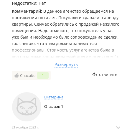
Недостатки:
Нет
Комментарий:
В данное агенство обращаемся на
протяжении пяти лет. Покупали и сдавали в аренду
квартиры. Сейчас обратились с продажей нежилого
помещения. Надо отметить, что покупатель у нас
уже был и необходимо было сопровождение сделки,
т.к. считаю, что этим должны заниматься
профессионалы. Стоимость услуг агенства была в
два паза ниже запрашиваемой другим агенством ( с
которым изначально планировал сотрудничать
Развернуть
покупатель). Часть суммы была кредитной, часть
ответить
Спасибо
1
наличными. По совету агента сделку оформляли в
***., что оказалось очень удобно, поскольку там же
находится представитель МФЦ. В итоге 28 марта
подписали договор, который тут же
Екатерина
зарегистрировали и положили наличку от
Отзывов
1
покупателя в ячейку. Все процедуры заняли не
более получаса. А 1 апреля сделку уже
зарегтстрировали, о чём пришло уведомление на
гос.услуги. Сегодня в течени 15 минут забрали
21 ноября 2023 г.