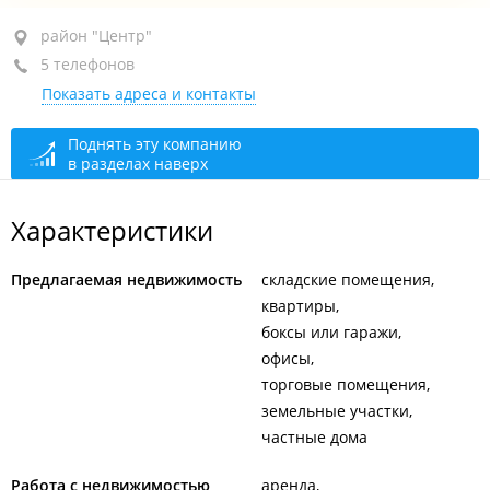
район "Центр", ул. Светланская, 39
район "Центр"
5 телефонов
оф. 26
Показать адреса и контакты
+7 902 481-86-88
+7 902 480-09-89
Поднять эту компанию
в разделах наверх
+7 (423) 267-86-88
+7 (423) 266-09-89
Характеристики
+7 (423) 222-87-32
Предлагаемая недвижимость
складские помещения
сегодня закрыто
квартиры
боксы или гаражи
офисы
торговые помещения
земельные участки
частные дома
Работа с недвижимостью
аренда