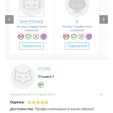
Spirit of Ecstasy
Si
Анге
Эксперт Справочника
Эксперт Справочника
Экс
компаний
компаний
Подписаться
Подписаться
6712243
Отзывов
1
отредактировано 4 апреля 2024 г.
Оценка:
Достоинства:
Профессионально и качественно!