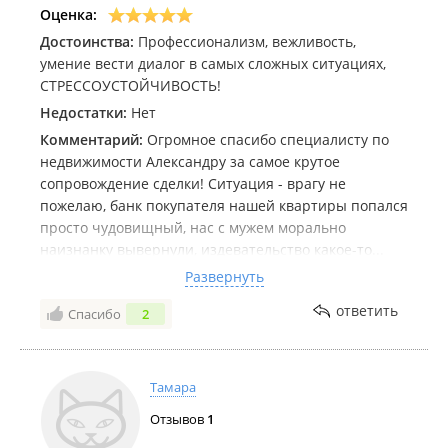
документы и произвели расчёт с покупателем.
Оценка:
Более быстрой и комфортной сделки у нас ещё не
Достоинства:
Профессионализм, вежливость,
было!!! Очень рады, что на протяжении стольких
умение вести диалог в самых сложных ситуациях,
лет агенство только повышает качество и
СТРЕССОУСТОЙЧИВОСТЬ!
профессионализм своей работы! Отдельное спасибо
Недостатки:
Нет
Александру за сотрудничество!!!
Комментарий:
Огромное спасибо специалисту по
недвижимости Александру за самое крутое
сопровождение сделки! Ситуация - врагу не
пожелаю, банк покупателя нашей квартиры попался
просто чудовищный, нас с мужем морально
наизнанку вывернули, издевательство какое-то...
Максимально стрессовая ситуация, у меня бы не
Развернуть
хватило нервов, честно, а Александр - просто
ответить
Спасибо
2
мастер переговоров и выдержки. Тут много пишут
про открытость, дружелюбие и его позитивный
настрой, так вот это правда. Не представляю, как
ему удаётся оставаться дружелюбным и сохранять
Тамара
этот настрой с такой работой и такими
Отзывов
1
омерзительными банковскими чсвшными
"спецами", но этому однозначно стоит поучиться!