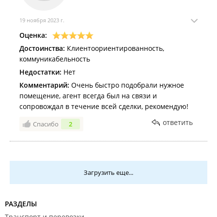
Спасибо, Александр, сил Вам и процветания
"Валькирии"!
19 ноября 2023 г.
Оценка:
Достоинства:
Клиентоориентированность,
коммуникабельность
Недостатки:
Нет
Комментарий:
Очень быстро подобрали нужное
помещение, агент всегда был на связи и
сопровождал в течение всей сделки, рекомендую!
ответить
Спасибо
2
Загрузить еще...
РАЗДЕЛЫ
Транспорт и перевозки