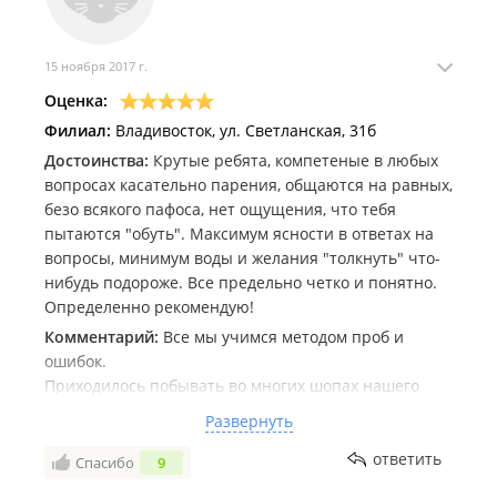
15 ноября 2017 г.
Оценка:
Филиал:
Владивосток, ул. Светланская, 31б
Достоинства:
Крутые ребята, компетеные в любых
вопросах касательно парения, общаются на равных,
безо всякого пафоса, нет ощущения, что тебя
пытаются "обуть". Максимум ясности в ответах на
вопросы, минимум воды и желания "толкнуть" что-
нибудь подороже. Все предельно четко и понятно.
Определенно рекомендую!
Комментарий:
Все мы учимся методом проб и
ошибок.
Приходилось побывать во многих шопах нашего
города по совершенно разным вопросам (начиная
Развернуть
от выбора жижи и заканчивая выбором обмотки по
заданным параметрам), и хочу сказать, что данный
ответить
Спасибо
9
магазин оставил максимально хорошее