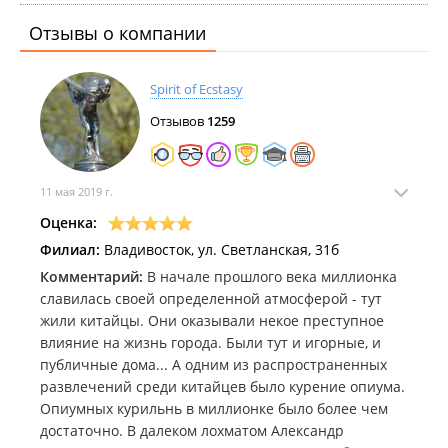
впечатление. В отличие от многих раскрученных
Отзывы о компании
контор, в которых напрочь отсутствует компетенция
и явно чувствуется дилетантское отношение только
что "взлезших" в этот бизнес ребят, которые "явно
Spirit of Ecstasy
знают лучше тебя, что тебе нужно" и неоправданно
гнут цены за далеко не самый лучший сервис, тут
Отзывов
1259
прислушиваются к тебе, дают актуальную и ясную
информацию по интересующим вопросам,
предлагают услуги, соответствующие твоим
11 мая 2019 г.
запросам и берут сравнительно небольшие деньги
Оценка:
за РЕАЛЬНОЕ качество касательно всего. Помимо
Филиал:
Владивосток, ул. Светланская, 31б
прочего есть возможность потестить жижи, в
которых ты заинтересован.
Комментарий:
В начале прошлого века миллионка
Резюмируя, хочу сказать, что на протяжении того
славилась своей определенной атмосферой - тут
времени, пока я буду продолжать парить (в
жили китайцы. Они оказывали некое преступное
ближайшей перспективе надеюсь бросить эту
влияние на жизнь города. Были тут и игорные, и
фрейдовскую привычку:) ), обращаться буду только
публичные дома... А одним из распространенных
сюда.
развлечений среди китайцев было курение опиума.
Ребята показывают уровень. Красавцы!
Опиумных курильнь в миллионке было более чем
достаточно. В далеком лохматом Александр