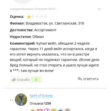
с завышенной ценой. Пока проблем не было.
отредактировано 23 апреля 2019 г.
.
Специально глянула на книжную полку - оказалось,
Оценка:
что книга стоит на своем почетном месте и
Филиал:
Владивосток, ул. Светланская, 31б
подписана 2008 годом - соврала я про 15 лет,
Достоинства:
Ассортимент
товарищи =)))
Недостатки:
Обман
Комментарий:
Купил вейп, обещали 2 недели
гарантии. Через 11 дней вейп испортился, когда я
его хотел вернуть оказалось, что он в реестре
вещей, который не подлежат гарантии. (Ясное дело
бред полный, не стал спорить и ушел) лучше идите
в ***, там лучше во всем!
ответить
Спасибо
3
Spirit of Ecstasy
Отзывов
1259