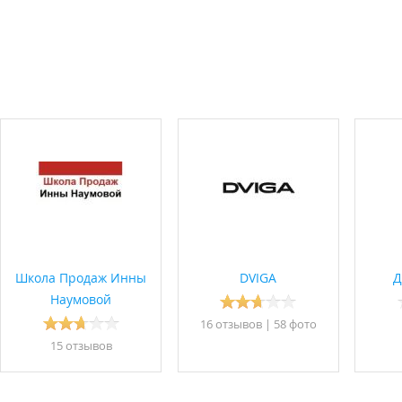
Школа Продаж Инны
DVIGA
Д
Наумовой
16 отзывов
|
58 фото
15 отзывов