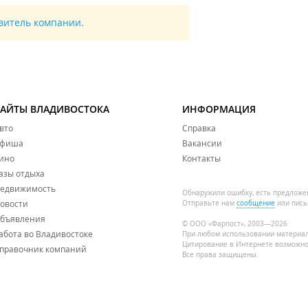
авитель компании.
САЙТЫ ВЛАДИВОСТОКА
ИНФОРМАЦИЯ
вто
Справка
фиша
Вакансии
ино
Контакты
азы отдыха
едвижимость
Обнаружили ошибку, есть предложе
овости
Отправьте нам
сообщение
или пись
бъявления
© ООО «Фарпост», 2003—2026
абота во Владивостоке
При любом использовании материа
Цитирование в Интернете возможно
правочник компаний
Все права защищены.