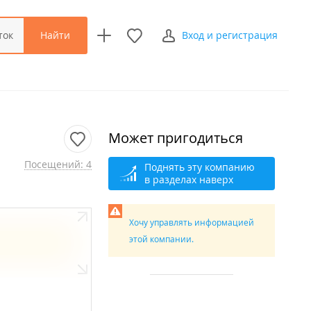
Найти
ток
Вход и регистрация
Может пригодиться
Посещений: 4
Поднять эту компанию
в разделах наверх
Хочу управлять информацией
этой компании.