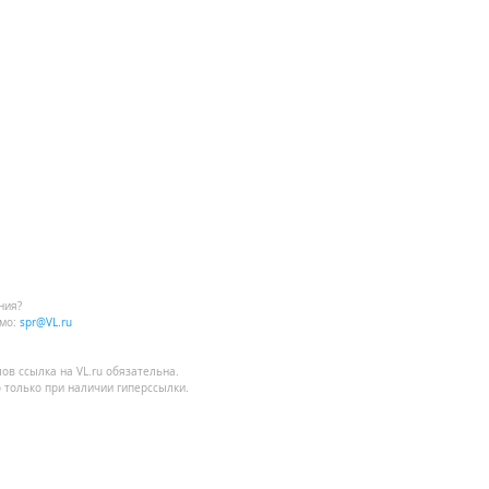
ния?
мо:
spr@VL.ru
лов
ссылка на VL.ru
обязательна.
 только при наличии гиперссылки.