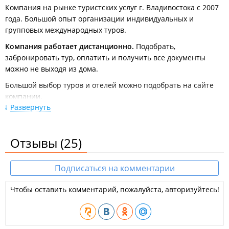
Компания на рынке туристских услуг г. Владивостока с 2007
года. Большой опыт организации индивидуальных и
групповых международных туров.
Компания работает дистанционно.
Подобрать,
забронировать тур, оплатить и получить все документы
можно не выходя из дома.
Большой выбор туров и отелей можно подобрать на сайте
компании.
Развернуть
Компания работает с проверенными туроператорами PEGAS
TOURISTIK, CORAL TRAVEL, ANEX TOUR, PAC GROUP, FUN&SUN,
БИБЛИО-ГЛОБУС, РУССКИЙ ЭКСПРЕСС.
Отзывы
(25)
Услуги компании:
Продажа авиабилетов на международные рейсы. В том
Подписаться на комментарии
числе на Лоукостеры по всему миру;
Продажа субсидированных авиабилетов по РФ;
Чтобы оставить комментарий, пожалуйста, авторизуйтесь!
Продажа авиабилетов на чартерные рейсы;
Бронирование отелей;
Организация индивидуальных трансферов по всему
миру;