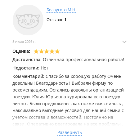
Продажа пакетных туров на чартерные рейсы:
Паттайя, Пхукет, Пекин, Далянь, Шанхай, Байдахэ,
Белоусова М.Н.
Вейхай, Санья;
Оформление виз: Китай, Япония, Корея (разрешение),
Отзывов
1
некоторые страны Шенгенского соглашения.
ООО "Агентство путешествий "Премиум".
8 июля 2026 г.
Оценка:
Достоинства:
Отличная профессиональная работа!
Недостатки:
Нет
Комментарий:
Спасибо за хорошую работу Очень
довольны! Благодарность ! Выбрали фирму по
рекомендациям. Остались довольны организацией
поездки. Юлия Юрьевна курировала всю поездку
лично . Были предложены , как позже выяснилось ,
максимально выгодные условия для нашей семьи с
учетом состава и возможностей. Постоянно на
связи. Оперативно реагировала на все проблемы ,
кот возникали в поездке, давала правильные
Развернуть
советы, подсказывала варианты взаимодействия с