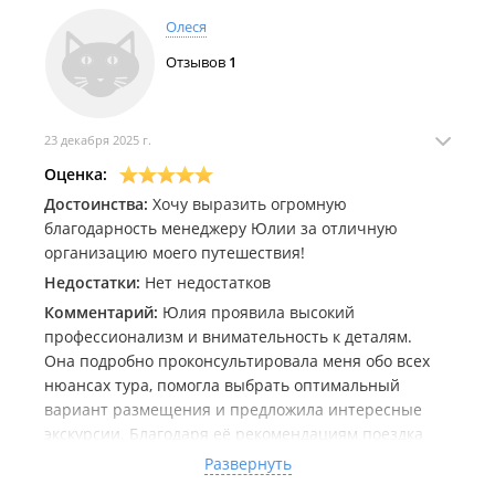
Олеся
Отзывов
1
23 декабря 2025 г.
Оценка:
Достоинства:
Хочу выразить огромную
благодарность менеджеру Юлии за отличную
организацию моего путешествия!
Недостатки:
Нет недостатков
Комментарий:
Юлия проявила высокий
профессионализм и внимательность к деталям.
Она подробно проконсультировала меня обо всех
нюансах тура, помогла выбрать оптимальный
вариант размещения и предложила интересные
экскурсии. Благодаря её рекомендациям поездка
прошла идеально гладко. все предпочтения.
Развернуть
-Отлично ориентируется в туристических