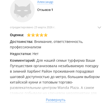
Александр
Отзывов
1
отредактировано 23 марта 2026 г.
Оценка:
Достоинства:
Внимание, ответственность,
профессионализм
Недостатки:
Нет
Комментарий:
Для нашей семьи турфирма Ваши
Путешествия организовала незабываемую поездку
в зимний Харбин! Район проживания порадовал
шаговой доступностью до метро, большим выбором
китайской кухни и топовым торгово-
развлекательным центром Wanda Plaza. А самое
главное побывали на ключевом мероприятии для
Харбина Шоу Льда и Снега с комфортной погодой и
Развернуть
небольшим снежком! В общем сказочные
воспоминания! Детям и нам очень понравилось!