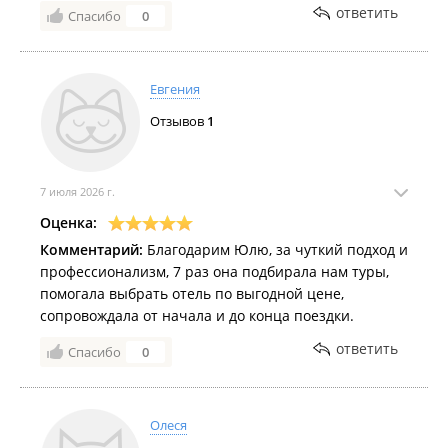
ответить
Спасибо
0
принимающей стороной . К сожалению анекс тур-
принимающая сторона во Вьетнаме повели себя
непорядочно и Юлия Юрьевна вместо них
закрывала все наши проблемы . Благодаря ей отдых
Евгения
получился отличный!
Отзывов
1
7 июля 2026 г.
Оценка:
Комментарий:
Благодарим Юлю, за чуткий подход и
профессионализм, 7 раз она подбирала нам туры,
помогала выбрать отель по выгодной цене,
сопровождала от начала и до конца поездки.
ответить
Спасибо
0
Олеся