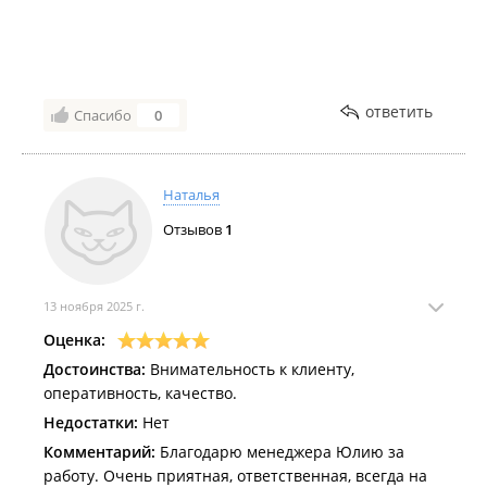
направлениях и особенностях отдыха.
Всегда была доступна для связи и оперативно
решала любые возникающие вопросы. «Прилетев в
этот райский уголок, мы сразу почувствовали себя
дома.
ответить
Спасибо
0
Уютная атмосфера отеля, приветливый персонал и
невероятная природа вокруг сделали наше
путешествие незабываемым.»
Наталья
Отзывов
1
13 ноября 2025 г.
Оценка:
Достоинства:
Внимательность к клиенту,
оперативность, качество.
Недостатки:
Нет
Комментарий:
Благодарю менеджера Юлию за
работу. Очень приятная, ответственная, всегда на