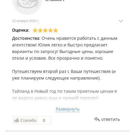
22 января 2026 г.
Оценка:
Достоинства:
Очень нравится работать с данным
агентством! Юлия легко и быстро предлагает
варианты по запросу! Выгодные цены, хорошие
отели и условия. Все прозрачно и понятно.
Путешествуем второй раз с Ваши путешествия (и
уже планируем следующее направление).
Тайланд в Новый год по таким приятным ценам я
не видела давно, еще и прямой перелет!
Развернуть
Рекомендую обратить внимание на данное
турагентство, такой доскональной работы и любви к
ответить
Спасибо
0
делу сейчас редко можно встретить!