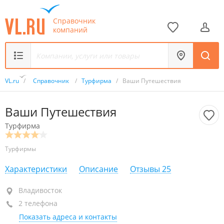
Справочник
компаний
VL.ru
/
Справочник
/
Турфирма
/
Ваши Путешествия
Ваши Путешествия
Турфирма
Турфирмы
Характеристики
Описание
Отзывы
25
Владивосток
Владивосток
2 телефона
+7 (423) 258-53-85
Показать адреса и контакты
+7 908 448-53-85