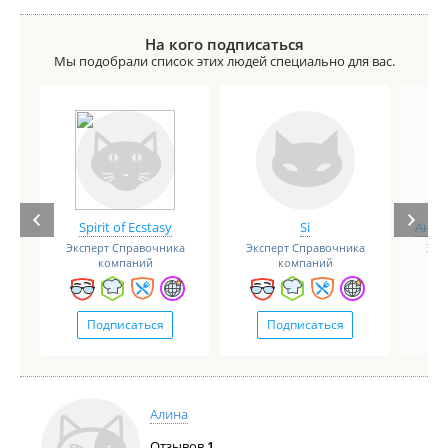
На кого подписаться
Мы подобрали список этих людей специально для вас.
Spirit of Ecstasy
Si
Анге
Эксперт Справочника
Эксперт Справочника
Экс
компаний
компаний
Подписаться
Подписаться
Алина
Отзывов
1