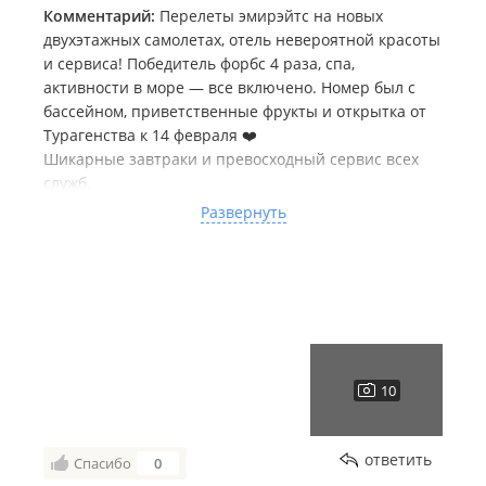
Комментарий:
Перелеты эмирэйтс на новых
двухэтажных самолетах, отель невероятной красоты
и сервиса! Победитель форбс 4 раза, спа,
активности в море — все включено. Номер был с
бассейном, приветственные фрукты и открытка от
Турагенства к 14 февраля ❤️
Шикарные завтраки и превосходный сервис всех
служб.
Благодарю Юлию за помощь в выборе
Развернуть
направления, связь 24/7 по любым вопросам, за
напоминания о вылетах и всех нюансах. Отдых
действительно удался!
ответить
Спасибо
0