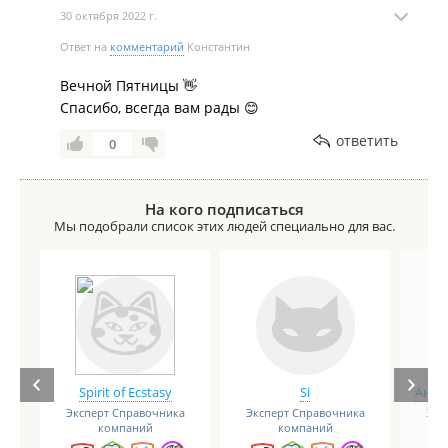
30 октября 2022 г.
Ответ на
комментарий
Константин
Вечной Пятницы 👋
Спасибо, всегда вам рады 😊
ответить
0
На кого подписаться
Мы подобрали список этих людей специально для вас.
Spirit of Ecstasy
Si
Анге
Эксперт Справочника
Эксперт Справочника
Экс
компаний
компаний