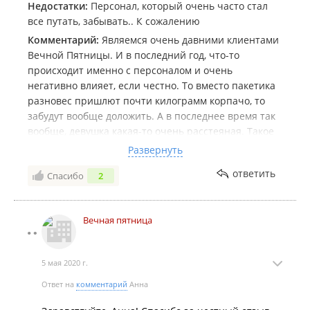
Недостатки:
Персонал, который очень часто стал
все путать, забывать.. К сожалению
Комментарий:
Являемся очень давними клиентами
Вечной Пятницы. И в последний год, что-то
происходит именно с персоналом и очень
негативно влияет, если честно. То вместо пакетика
разновес пришлют почти килограмм корпачо, то
забудут вообще доложить. А в последнее время так
вообще, девушка какая-то очень расстеяная. Такое
отношение, очень портит репутацию.. Которая
Развернуть
показывала себя несколько лет подряд, на высшем
ответить
Спасибо
2
уровне 😥
Вечная пятница
5 мая 2020 г.
Ответ на
комментарий
Анна