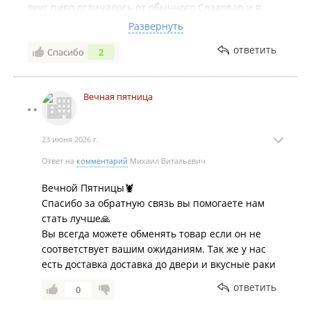
вкус пиво отличалось от обычного Сладовар и я
предположил, что меня обманули с сортом и
Развернуть
выпили всего литр. На следующей день было
ответить
Спасибо
2
сильнейшее похмелье. В последнее время
продавцы стали всё чаще скрывать информацию о
том что пиво прокисло, и этот запах до сих пор
Вечная пятница
стоит у меня в носу
23 июня 2026 г.
Ответ на
комментарий
Михаил Витальевич
Вечной Пятницы🦞
Спасибо за обратную связь вы помогаете нам
стать лучше🙏
Вы всегда можете обменять товар если он не
соответствует вашим ожиданиям. Так же у нас
есть доставка доставка до двери и вкусные раки
ответить
0