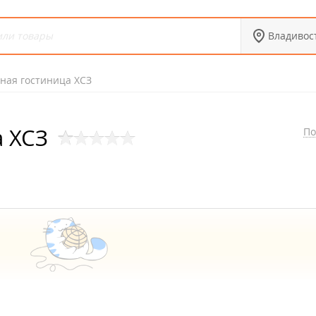
Владивос
ная гостиница ХСЗ
 ХСЗ
По