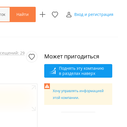
Найти
ток
Вход и регистрация
сещений: 29
Может пригодиться
Поднять эту компанию
в разделах наверх
Хочу управлять информацией
этой компании.