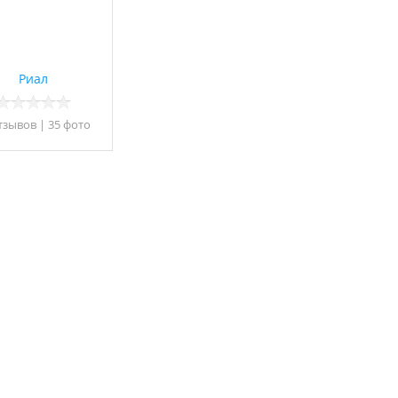
Риал
тзывов
|
35 фото