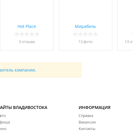
Hot Place
Мирабель
3 отзывa
13 фото
13 о
авитель компании.
САЙТЫ ВЛАДИВОСТОКА
ИНФОРМАЦИЯ
вто
Справка
фиша
Вакансии
ино
Контакты