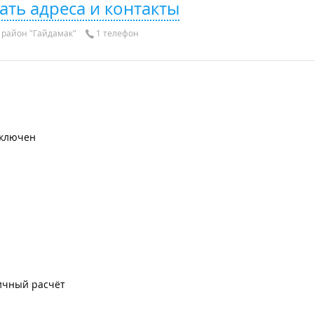
ать адреса и контакты
район "Гайдамак"
1 телефон
включен
ичный расчёт