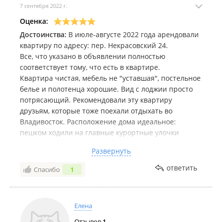
7 сентября 2022 г.
Оценка:
Достоинства:
В июле-августе 2022 года арендовали
квартиру по адресу: пер. Некрасовский 24.
Все, что указано в объявлении полностью
соответствует тому, что есть в квартире.
Квартира чистая, мебель не "уставшая", постельное
белье и полотенца хорошие. Вид с лоджии просто
потрясающий. Рекомендовали эту квартиру
друзьям, которые тоже поехали отдыхать во
Владивосток. Расположение дома идеальное:
пешком ходили на главные курортные улочки
города и мест общественного питания, остановки
Развернуть
общественного транспорта недалеко и в разные
районы можно спокойно уехать. На Корабельной
ответить
Спасибо
1
набережной (что тоже в шаговой доступности)
работает турфирма с экскурсиями, что очень
удобно. Спасибо за отдых.
Елена
Недостатки:
нет
Отзывов
1