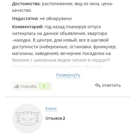
Достоинства:
расположение, вид из окна, цена-
качество
Недостатки:
не обнаружено
Комментарий:
год назад планируя отпуск
наткнулась на данное объявление, квартира
-находка. В центре, дом новый, все в шаговой
доступности (набережные, остановки, фуникулер,
магазины, заведения), вечерние посиделки на
балконе с шикарным видом запали в сердце!!!
Отдельная благодарность Игорю обо всем
договорились, с заселением все без проблем
Развернуть
решили, приятно когда все легко и просто!
ответить
Спасибо
1
Квартира просторная, светлая, чистая, постельное
выглаженное и хорошего качества!!! в квартире
продумано все до мелочей вплоть до небольшого
контейнера с порошком для стирки В апреле
Елена
приезжала с мамой она у меня человек
Отзывов
2
привередливый)) НО была приятно удивлена!!!
Квартиру всем рекомендую, идеальный вариант!!!
Игорю спасибо отдых!