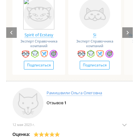
Spirit of Ecstasy
Si
Анге
Эксперт Справочника
Эксперт Справочника
Экс
компаний
компаний
Подписаться
Подписаться
Рамишвили Ольга Олеговна
Отзывов
1
12 мая 2023 г.
Оценка: