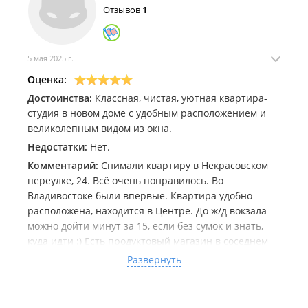
Отзывов
1
5 мая 2025 г.
Оценка:
Достоинства:
Классная, чистая, уютная квартира-
студия в новом доме с удобным расположением и
великолепным видом из окна.
Недостатки:
Нет.
Комментарий:
Снимали квартиру в Некрасовском
переулке, 24. Всё очень понравилось. Во
Владивостоке были впервые. Квартира удобно
расположена, находится в Центре. До ж/д вокзала
можно дойти минут за 15, если без сумок и знать,
куда идти :) Есть продуктовый магазин в соседнем
доме, но там дороговато (особенно в сравнении с
Развернуть
ценами нашего региона). До ближайшей Пятёрочки
можно минут за 7-10 дойти (спуститься на
Светланскую улицу). Также минут за 10 можно