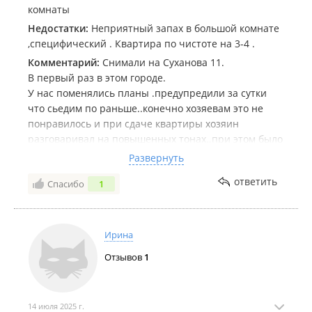
комнаты
Недостатки:
Неприятный запах в большой комнате
,специфический . Квартира по чистоте на 3-4 .
Комментарий:
Снимали на Суханова 11.
В первый раз в этом городе.
У нас поменялись планы .предупредили за сутки
что сьедим по раньше..конечно хозяевам это не
понравилось и при сдаче квартиры хозяин
разговаривал на повышенных тонах..при этом было
сделано замечание !!!
Развернуть
Всякое бывает.. обстоятельства - но так с клиентами
ответить
Спасибо
1
не разговаривают !!!
Не хотела писать такой отзыв..но !!!
Не советую брать эту квартиру чисто из за вида из
окна!!!
Ирина
Отзывов
1
14 июля 2025 г.