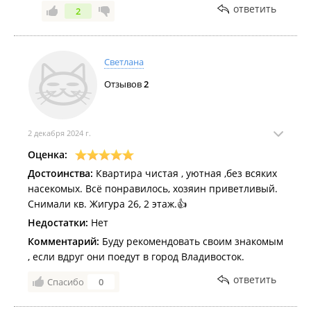
чемоданами.
ответить
2
Квартира очень понравилась. Не хотелось из неё
уезжать. Если когда-то ещё приедем во Владивосток,
то хотелось бы снова в ней остановиться.
Светлана
Отзывов
2
2 декабря 2024 г.
Оценка:
Достоинства:
Квартира чистая , уютная ,без всяких
насекомых. Всё понравилось, хозяин приветливый.
Снимали кв. Жигура 26, 2 этаж.👍
Недостатки:
Нет
Комментарий:
Буду рекомендовать своим знакомым
, если вдруг они поедут в город Владивосток.
ответить
Спасибо
0