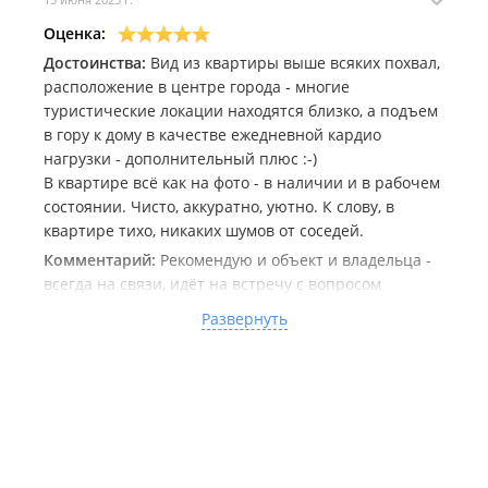
Оценка:
Достоинства:
Вид из квартиры выше всяких похвал,
расположение в центре города - многие
туристические локации находятся близко, а подъем
в гору к дому в качестве ежедневной кардио
нагрузки - дополнительный плюс :-)
В квартире всё как на фото - в наличии и в рабочем
состоянии. Чисто, аккуратно, уютно. К слову, в
квартире тихо, никаких шумов от соседей.
Комментарий:
Рекомендую и объект и владельца -
всегда на связи, идёт на встречу с вопросом
раннего заезда и позднего выезда, даёт дельные
Развернуть
рекомендации по городским локациям для впервые
посещающих город - за что отдельное спасибо :-)