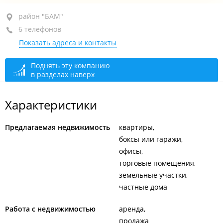
район "БАМ", ул. Шошина, 25
район "БАМ"
6 телефонов
+7 950 299-39-49
Показать адреса и контакты
+7 (423) 269-74-33
+7 902 483-74-33
Поднять эту компанию
в разделах наверх
+7 (423) 248-39-49
+7 914 972-01-51
Характеристики
+7 999 058-57-56
Предлагаемая недвижимость
квартиры
сегодня закрыто
боксы или гаражи
офисы
торговые помещения
земельные участки
частные дома
Работа с недвижимостью
аренда
продажа