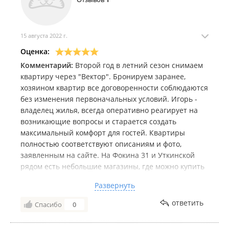
15 августа 2022 г.
Оценка:
Комментарий:
Второй год в летний сезон снимаем
квартиру через "Вектор". Бронируем заранее,
хозяином квартир все договоренности соблюдаются
без изменения первоначальных условий. Игорь -
владелец жилья, всегда оперативно реагирует на
возникающие вопросы и старается создать
максимальный комфорт для гостей. Квартиры
полностью соответствуют описаниям и фото,
заявленным на сайте. На Фокина 31 и Уткинской
рядом есть небольшие магазины, где можно купить
все необходимое. До оживленного Центра и
Развернуть
автобусных остановок не более 10 минут пешком,
при этом квартиры расположены в стороне от
ответить
Спасибо
0
городского шума и суеты.
Однозначно рекомендую это агентство всем, кто