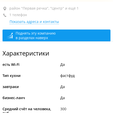
район "Первая речка", пр-т Красного Знамени, 3
район "Первая речка", "Центр" и ещё 1
1 телефон
БЦ "Игнат"
Показать адреса и контакты
закрыто, откроется через 50 мин.
Поднять эту компанию
в разделах наверх
Характеристики
есть Wi-Fi
Да
Тип кухни
фастфуд
завтраки
Да
бизнес-ланч
Да
Средний счёт на человека,
300