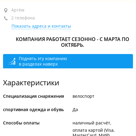
Артём, ул. Кирова, 12А
Артём
2 телефона
2-й этаж
Показать адреса и контакты
+7 (423-37) 7-25-50
КОМПАНИЯ РАБОТАЕТ СЕЗОННО - С МАРТА ПО
+7 924 000-10-19
ОКТЯБРЬ.
закрыто, откроется в 09:00
Поднять эту компанию
в разделах наверх
Характеристики
Специализация снаряжения
велоспорт
спортивная одежда и обувь
Да
Способы оплаты
наличный расчёт
оплата картой (Visa,
MasterCard, МИР)