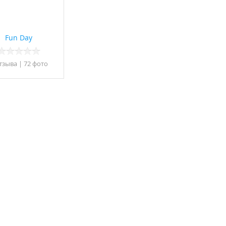
Fun Day
тзывa
|
72 фото