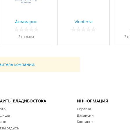
Аквамарин
Vinoterra
3 отзывa
3 о
авитель компании.
САЙТЫ ВЛАДИВОСТОКА
ИНФОРМАЦИЯ
вто
Справка
фиша
Вакансии
ино
Контакты
азы отдыха