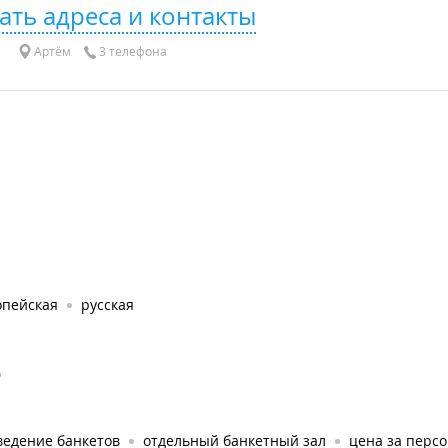
ать адреса и контакты
Артём
3 телефона
опейская
русская
0
ведение банкетов
отдельный банкетный зал
цена за персо