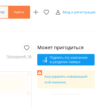
Найти
ток
Вход и регистрация
Может пригодиться
Посещений: 38
Поднять эту компанию
в разделах наверх
Хочу управлять информацией
этой компании.