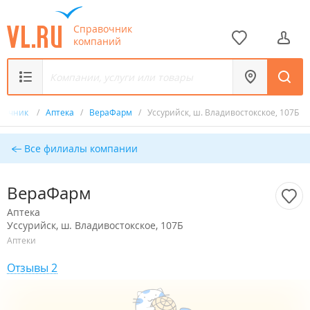
Справочник
компаний
вочник
/
Аптека
/
ВераФарм
/
Уссурийск, ш. Владивостокское, 107Б
Все филиалы компании
ВераФарм
Аптека
Уссурийск, ш. Владивостокское, 107Б
Аптеки
Отзывы 2