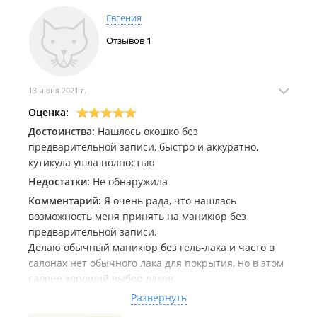
Евгения
Отзывов
1
13 июня 2021 г.
Оценка:
Достоинства:
Нашлось окошко без
предварительной записи, быстро и аккуратно,
кутикула ушла полностью
Недостатки:
Не обнаружила
Комментарий:
Я очень рада, что нашлась
возможность меня принять на маникюр без
предварительной записи.
Делаю обычный маникюр без гель-лака и часто в
салонах нет обычного лака для покрытия, но в этом
салоне хороший выбор лаков.
Маникюр мастер сделала оперативно и аккуратно,
Развернуть
кутикула идеальная сейчас👌