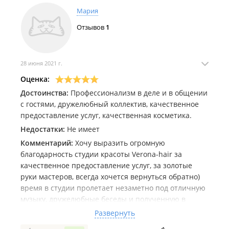
Мария
Отзывов
1
28 июня 2021 г.
Оценка:
Достоинства:
Профессионализм в деле и в общении
с гостями, дружелюбный коллектив, качественное
предоставление услуг, качественная косметика.
Недостатки:
Не имеет
Комментарий:
Хочу выразить огромную
благодарность студии красоты Verona-hair за
качественное предоставление услуг, за золотые
руки мастеров, всегда хочется вернуться обратно)
время в студии пролетает незаметно под отличную
музыку, дружелюбные беседы и полученную в
результате посещения результаты. В студию хожу
Развернуть
уже почти 1.5 года, с момента ее открытия. Ни разу