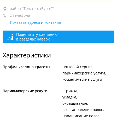
район "Толстого (Буссе)", ул. Толстого, 40А
район "Толстого (Буссе)"
2 телефона
+7 984 197-88-87
Показать адреса и контакты
+7 (423) 207-88-87
По предварительной записи
открыто, закроется
Поднять эту компанию
в разделах наверх
через 52 мин.
Характеристики
Профиль салона красоты
ногтевой сервис
парикмахерские услуги
косметические услуги
Парикмахерские услуги
стрижка
укладка
окрашивание
восстановление волос
наращивание волос