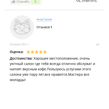
ответить
Спасибо
5
не ушла без отличного настроения. Окрашивание и
стрижки делаю у мастера Дроздовой Марины,
маникюр у Полины. Девочки спасибо Вам❣️
Анастасия
Отзывов
1
24 июня 2021 г.
Оценка:
Достоинства:
Хорошее местоположение, очень
уютный салон где тебя всегда отлично обслужат и
напоят вкусным кофе.Пользуюсь услугами этого
салона уже пару лет,все нравится.Мастера все
молодцы!