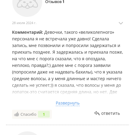
Отзывов
1
28 июля 2024 г.
Комментарий:
Девочки, такого «великолепного»
персонала я не встречала уже давно! Сделала
запись, мне позвонили и попросили задержаться и
приехать позднее. Я задержалась и приехала позже,
на что мне с порога сказали, что я опоздала,
неплохо, правда?;) далее мне с порога заявили
(попросили даже не надевать бахилы), что я указала
средние волосы, а у меня длинные и мастер ничего
сделать не успеет;)) я сказала, что волосы у меня до
лопаток-это считается средняя длина, но нет. Две
змеи на ресепшене стояли шипели и придумывали
Развернуть
что угодно, чтобы не обслуживать клиента)))
девочки, я в диком шоке:) впечатлений-масса;))
ответить
Спасибо
1
чтобы так прям с порога гнали в шею нового
клиента -такого не видела давно) кто вдруг захочет
просто так прокатиться в салон, поцеловать дверь и