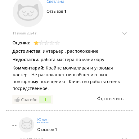
Светлана
уехать-всем рекомендую!!!
Отзывов
1
11 июля 2024 г.
Оценка:
Достоинства:
интерьер , расположение
Недостатки:
работа мастера по маникюру
Комментарий:
Крайне молчаливая и угрюмая
мастер . Не располагает ни к общению ни к
повторному посещению . Качество работы очень
посредственное.
ответить
Спасибо
1
Юлия
Отзывов
1
28 июля 2024 г.