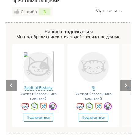
приятными эмоциями.
ответить
Спасибо
3
На кого подписаться
Мы подобрали список этих людей специально для вас.
Spirit of Ecstasy
Si
Анге
Эксперт Справочника
Эксперт Справочника
Экс
компаний
компаний
Подписаться
Подписаться